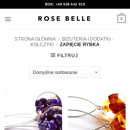
Skip
BOK: +48 608 642 919
to
content
0
STRONA GŁÓWNA
/
BIŻUTERIA I DODATKI
/
KOLCZYKI
/
ZAPIĘCIE RYBKA
FILTRUJ