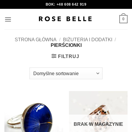
Skip
BOK: +48 608 642 919
to
content
0
STRONA GŁÓWNA
/
BIŻUTERIA I DODATKI
/
PIERŚCIONKI
FILTRUJ
BRAK W MAGAZYNIE