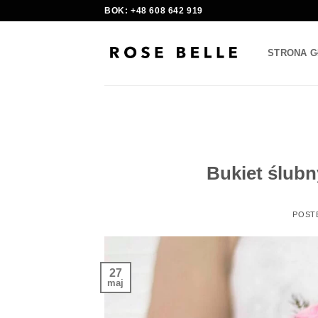
Skip
BOK: +48 608 642 919
to
content
STRONA 
Bukiet ślubn
POST
27
maj