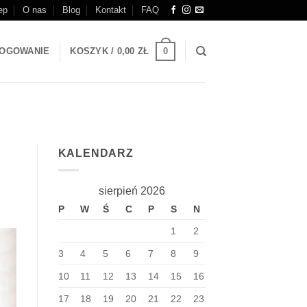
ep
O nas
Blog
Kontakt
FAQ
0
OGOWANIE
KOSZYK /
0,00
ZŁ
KALENDARZ
sierpień 2026
P
W
Ś
C
P
S
N
1
2
3
4
5
6
7
8
9
10
11
12
13
14
15
16
17
18
19
20
21
22
23