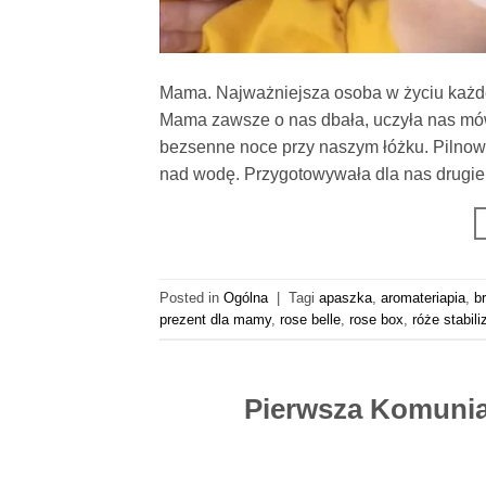
Mama. Najważniejsza osoba w życiu każdeg
Mama zawsze o nas dbała, uczyła nas mów
bezsenne noce przy naszym łóżku. Pilnował
nad wodę. Przygotowywała dla nas drugie
Posted in
Ogólna
|
Tagi
apaszka
,
aromateriapia
,
b
prezent dla mamy
,
rose belle
,
rose box
,
róże stabil
Pierwsza Komunia 