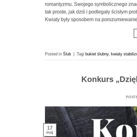
romantyzmu. Swojego symbolicznego znacze
tak proste, jak dziś i podlegały ścisłym 
Kwiaty były sposobem na porozumiewanie 
Posted in
Ślub
|
Tagi
bukiet ślubny
,
kwiaty stabili
Konkurs „Dzię
POST
17
maj