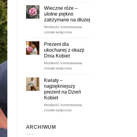
wiosną
Wieczne róże –
ulotne piękno
zatrzymane na dłużej
Wieczne
Możliwość komentowania
róże
została wyłączona
–
ulotne
Prezent dla
piękno
ukochanej z okazji
zatrzymane
Dnia Kobiet
na
Prezent
Możliwość komentowania
dłużej
dla
została wyłączona
ukochanej
z
Kwiaty –
okazji
najpiękniejszy
Dnia
prezent na Dzień
Kobiet
Kobiet
Kwiaty
Możliwość komentowania
–
została wyłączona
najpiękniejszy
prezent
na
ARCHIWUM
Dzień
Kobiet