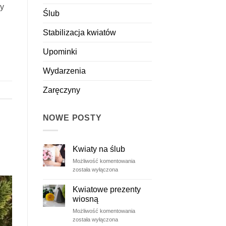
ły
Ślub
Stabilizacja kwiatów
Upominki
Wydarzenia
Zaręczyny
NOWE POSTY
Kwiaty na ślub
Kwiaty
Możliwość komentowania
na
została wyłączona
ślub
Kwiatowe prezenty
wiosną
Kwiatowe
Możliwość komentowania
prezenty
została wyłączona