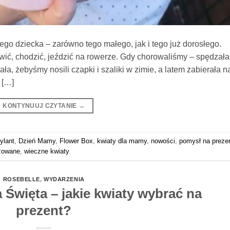
o dziecka – zarówno tego małego, jak i tego już dorosłego.
ić, chodzić, jeździć na rowerze. Gdy chorowaliśmy – spędzała
a, żebyśmy nosili czapki i szaliki w zimie, a latem zabierała n
 […]
KONTYNUUJ CZYTANIE
→
rylant
,
Dzień Mamy
,
Flower Box
,
kwiaty dla mamy
,
nowości
,
pomysł na preze
izowane
,
wieczne kwiaty
ROSEBELLE
,
WYDARZENIA
Święta – jakie kwiaty wybrać na
prezent?