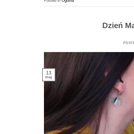
Posted in
Ogólna
Dzień Ma
POST
13
maj