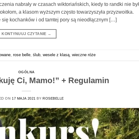
nia nabrały w czasach wiktoriańskich, kiedy to randki nie by
protokołom, a klasom wyższym często towarzyszyła przyzwoitka.
się kochanków i od tamtej pory są nieodłącznym […]
KONTYNUUJ CZYTANIE
→
zowane
,
rose belle
,
ślub
,
wesele z klasą
,
wieczne róże
OGÓLNA
kuję Ci, Mamo!” + Regulamin
ED ON
17 MAJA 2021
BY
ROSEBELLE