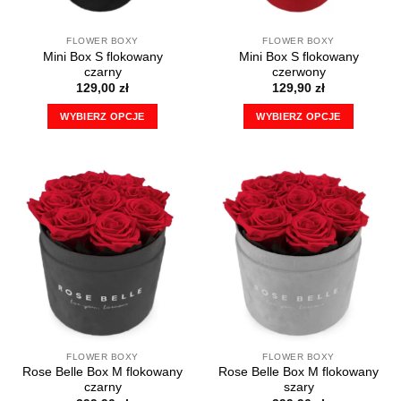
produktu
produktu
FLOWER BOXY
FLOWER BOXY
Mini Box S flokowany
Mini Box S flokowany
czarny
czerwony
129,00
zł
129,90
zł
WYBIERZ OPCJE
WYBIERZ OPCJE
Ten
Ten
produkt
produkt
ma
ma
wiele
wiele
wariantów.
wariantów.
Opcje
Opcje
można
można
wybrać
wybrać
na
na
stronie
stronie
produktu
produktu
FLOWER BOXY
FLOWER BOXY
Rose Belle Box M flokowany
Rose Belle Box M flokowany
czarny
szary