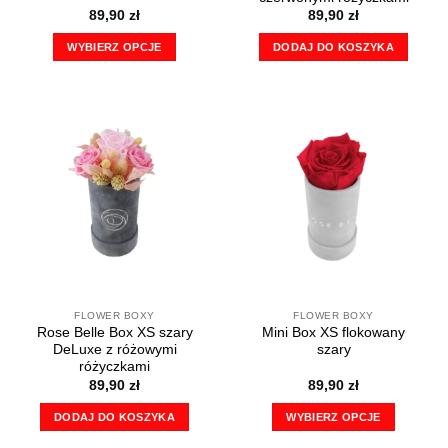
89,90
zł
89,90
zł
WYBIERZ OPCJE
DODAJ DO KOSZYKA
Ten
produkt
ma
wiele
wariantów.
Opcje
można
wybrać
na
stronie
produktu
FLOWER BOXY
FLOWER BOXY
Rose Belle Box XS szary
Mini Box XS flokowany
DeLuxe z różowymi
szary
różyczkami
89,90
zł
89,90
zł
DODAJ DO KOSZYKA
WYBIERZ OPCJE
Ten