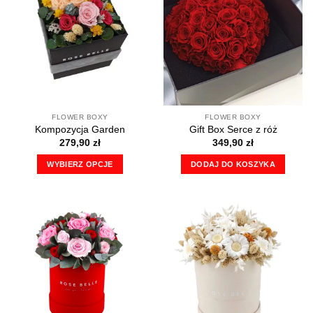
FLOWER BOXY
FLOWER BOXY
Kompozycja Garden
Gift Box Serce z róż
279,90
zł
349,90
zł
WYBIERZ OPCJE
DODAJ DO KOSZYKA
Ten
produkt
ma
wiele
wariantów.
Opcje
można
wybrać
na
stronie