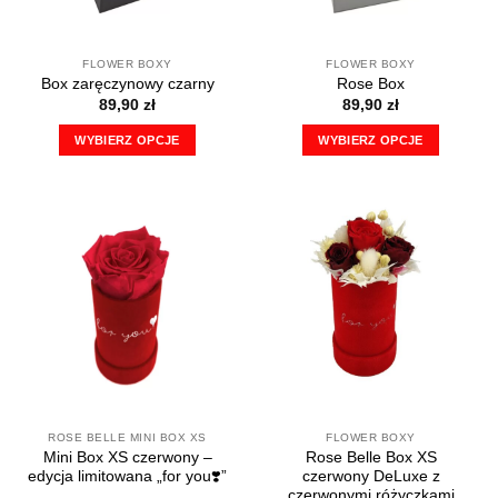
FLOWER BOXY
FLOWER BOXY
Box zaręczynowy czarny
Rose Box
89,90
zł
89,90
zł
WYBIERZ OPCJE
WYBIERZ OPCJE
Ten
Ten
produkt
produkt
ma
ma
wiele
wiele
wariantów.
wariantów.
Opcje
Opcje
można
można
wybrać
wybrać
na
na
stronie
stronie
produktu
produktu
ROSE BELLE MINI BOX XS
FLOWER BOXY
Mini Box XS czerwony –
Rose Belle Box XS
edycja limitowana „for you❣️”
czerwony DeLuxe z
czerwonymi różyczkami