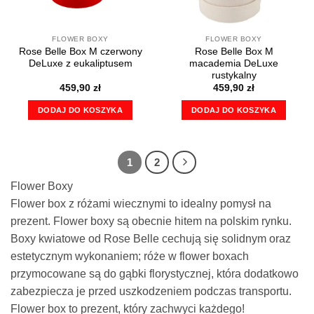
produktu
FLOWER BOXY
FLOWER BOXY
Rose Belle Box M czerwony
Rose Belle Box M
DeLuxe z eukaliptusem
macademia DeLuxe
rustykalny
459,90
zł
459,90
zł
DODAJ DO KOSZYKA
DODAJ DO KOSZYKA
1
2
Flower Boxy
Flower box z różami wiecznymi to idealny pomysł na
prezent. Flower boxy są obecnie hitem na polskim rynku.
Boxy kwiatowe od Rose Belle cechują się solidnym oraz
estetycznym wykonaniem; róże w flower boxach
przymocowane są do gąbki florystycznej, która dodatkowo
zabezpiecza je przed uszkodzeniem podczas transportu.
Flower box to prezent, który zachwyci każdego!