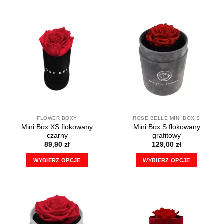
produkt
ma
wiele
wariantów.
Opcje
można
wybrać
na
stronie
produktu
FLOWER BOXY
ROSE BELLE MINI BOX S
Mini Box XS flokowany
Mini Box S flokowany
czarny
grafitowy
89,90
zł
129,00
zł
WYBIERZ OPCJE
WYBIERZ OPCJE
Ten
Ten
produkt
produkt
ma
ma
wiele
wiele
wariantów.
wariantów.