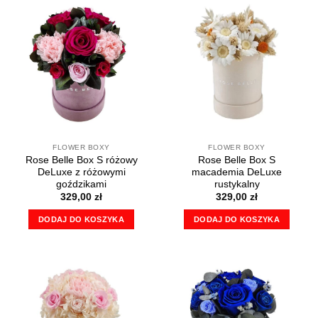
ma
wiele
wariantów.
Opcje
można
wybrać
na
stronie
produktu
FLOWER BOXY
FLOWER BOXY
Rose Belle Box S różowy
Rose Belle Box S
DeLuxe z różowymi
macademia DeLuxe
goździkami
rustykalny
329,00
zł
329,00
zł
DODAJ DO KOSZYKA
DODAJ DO KOSZYKA