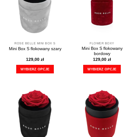
Opcje
Opcje
można
można
wybrać
wybrać
na
na
stronie
stronie
produktu
produktu
ROSE BELLE MINI BOX S
FLOWER BOXY
Mini Box S flokowany
Mini Box S flokowany szary
bordowy
129,00
zł
129,00
zł
WYBIERZ OPCJE
WYBIERZ OPCJE
Ten
Ten
produkt
produkt
ma
ma
wiele
wiele
wariantów.
wariantów.
Opcje
Opcje
można
można
wybrać
wybrać
na
na
stronie
stronie