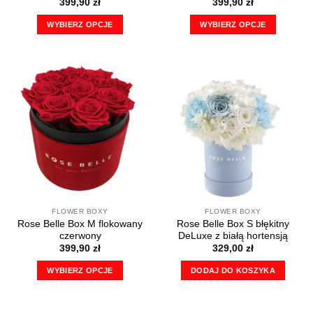
399,90
zł
399,90
zł
WYBIERZ OPCJE
WYBIERZ OPCJE
Ten
Ten
produkt
produkt
ma
ma
wiele
wiele
wariantów.
wariantów.
Opcje
Opcje
można
można
wybrać
wybrać
na
na
stronie
stronie
produktu
produktu
FLOWER BOXY
FLOWER BOXY
Rose Belle Box M flokowany
Rose Belle Box S błękitny
czerwony
DeLuxe z białą hortensją
399,90
zł
329,00
zł
WYBIERZ OPCJE
DODAJ DO KOSZYKA
Ten
produkt