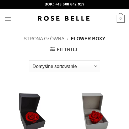
Skip
BOK: +48 608 642 919
to
content
0
STRONA GŁÓWNA
/
FLOWER BOXY
FILTRUJ