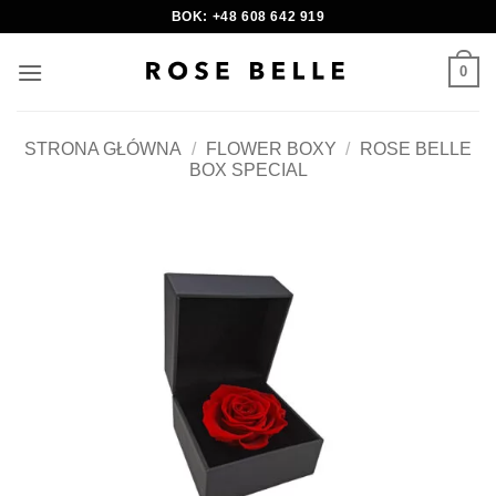
Skip
BOK: +48 608 642 919
to
content
0
STRONA GŁÓWNA
/
FLOWER BOXY
/
ROSE BELLE
BOX SPECIAL