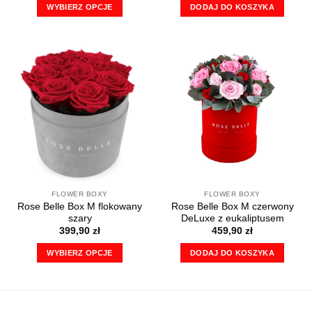
WYBIERZ OPCJE
DODAJ DO KOSZYKA
Ten
produkt
ma
wiele
wariantów.
Opcje
można
wybrać
na
stronie
produktu
FLOWER BOXY
FLOWER BOXY
Rose Belle Box M flokowany
Rose Belle Box M czerwony
szary
DeLuxe z eukaliptusem
399,90
zł
459,90
zł
WYBIERZ OPCJE
DODAJ DO KOSZYKA
Ten
produkt
ma