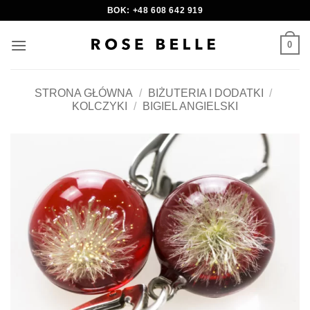
Skip
BOK: +48 608 642 919
to
content
0
STRONA GŁÓWNA
/
BIŻUTERIA I DODATKI
/
KOLCZYKI
/
BIGIEL ANGIELSKI