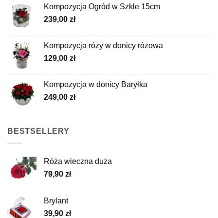
produktu
Kompozycja Ogród w Szkle 15cm
239,00
zł
Kompozycja róży w donicy różowa
129,00
zł
Kompozycja w donicy Baryłka
249,00
zł
BESTSELLERY
Róża wieczna duża
79,90
zł
Brylant
39,90
zł