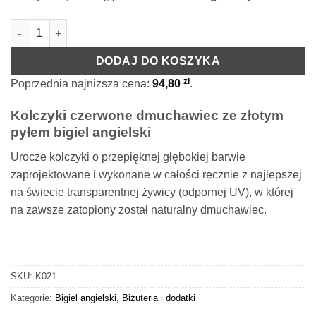
ilość Kolczyki z dmuchawcem i złotym pyłem czerwone bigiel an
DODAJ DO KOSZYKA
zł
Poprzednia najniższa cena:
94,80
.
Kolczyki czerwone dmuchawiec ze złotym
pyłem bigiel angielski
Urocze kolczyki o przepięknej głębokiej barwie
zaprojektowane i wykonane w całości ręcznie z najlepszej
na świecie transparentnej żywicy (odpornej UV), w której
na zawsze zatopiony został naturalny dmuchawiec.
SKU:
K021
Kategorie:
Bigiel angielski
,
Biżuteria i dodatki