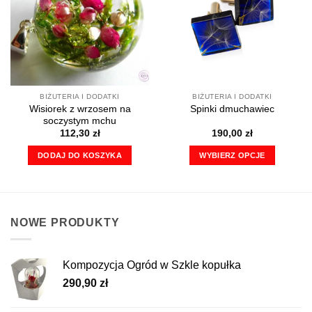
BIŻUTERIA I DODATKI
BIŻUTERIA I DODATKI
Wisiorek z wrzosem na
Spinki dmuchawiec
soczystym mchu
112,30
zł
190,00
zł
DODAJ DO KOSZYKA
WYBIERZ OPCJE
Ten
produkt
ma
wiele
NOWE PRODUKTY
wariantów.
Opcje
można
Kompozycja Ogród w Szkle kopułka
wybrać
290,90
zł
na
stronie