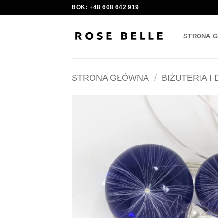
Skip
BOK: +48 608 642 919
to
content
STRONA 
STRONA GŁÓWNA
/
BIŻUTERIA I