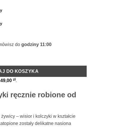
ty
amówisz do
godziny 11:00
nasionami dmuchawca niebieskie
AJ DO KOSZYKA
zł
149,00
.
yki ręcznie robione od
żywicy – wisior i kolczyki w kształcie
zatopione zostały delikatne nasiona