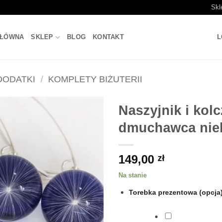
Skl
GŁÓWNA
SKLEP
BLOG
KONTAKT
L
 DODATKI
/
KOMPLETY BIŻUTERII
Naszyjnik i kol
dmuchawca nieb
149,00
zł
Na stanie
Torebka prezentowa (opcja