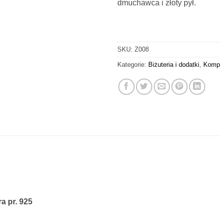
dmuchawca i złoty pył.
SKU:
Z008
Kategorie:
Biżuteria i dodatki
,
Kompl
a pr. 925