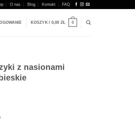
ep
O nas
Blog
Kontakt
FAQ
0
OGOWANIE
KOSZYK /
0,00
ZŁ
czyki z nasionami
ieskie
)