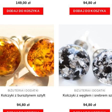
149,00
zł
94,80
zł
DODAJ DO KOSZYKA
DODAJ DO KOSZYKA
BIŻUTERIA I DODATKI
BIŻUTERIA I DODATKI
Kolczyki z bursztynem sztyft
Kolczyki z węglem i srebrem szt
94,80
zł
94,80
zł