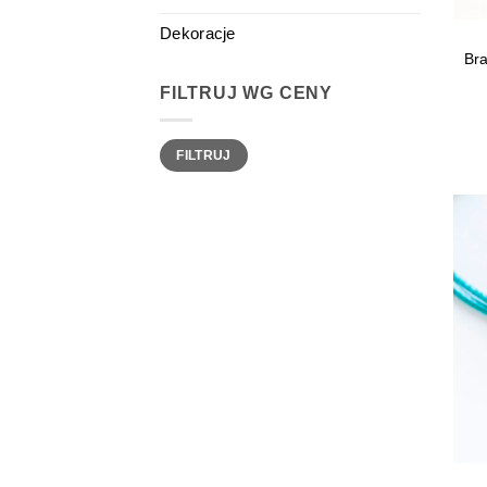
Dekoracje
Bra
FILTRUJ WG CENY
Cena
Cena
FILTRUJ
min
max