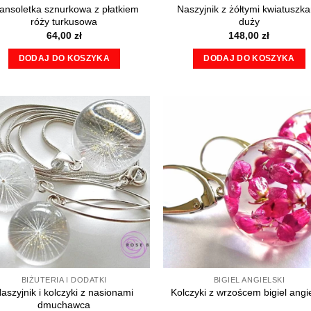
ansoletka sznurkowa z płatkiem
Naszyjnik z żółtymi kwiatuszk
róży turkusowa
duży
64,00
zł
148,00
zł
DODAJ DO KOSZYKA
DODAJ DO KOSZYKA
BIŻUTERIA I DODATKI
BIGIEL ANGIELSKI
aszyjnik i kolczyki z nasionami
Kolczyki z wrzoścem bigiel angie
dmuchawca