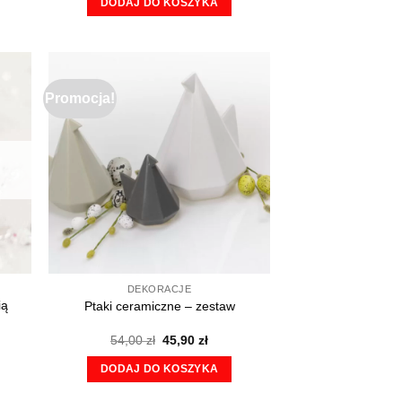
DODAJ DO KOSZYKA
Promocja!
DEKORACJE
ią
Ptaki ceramiczne – zestaw
Pierwotna
Aktualna
54,00
zł
45,90
zł
cena
cena
wynosiła:
wynosi:
DODAJ DO KOSZYKA
54,00 zł.
45,90 zł.