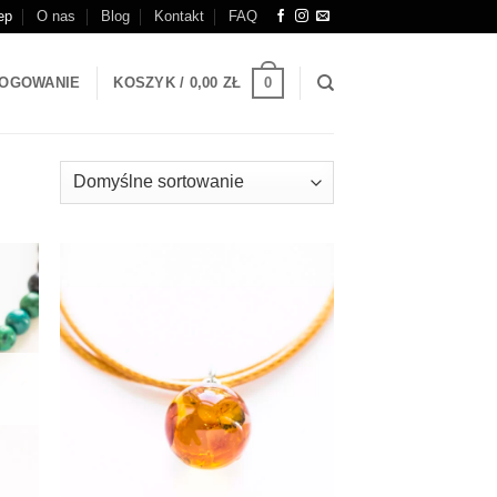
ep
O nas
Blog
Kontakt
FAQ
0
OGOWANIE
KOSZYK /
0,00
ZŁ