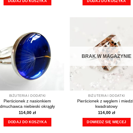
DODAJ DO KOSZYKA
DODAJ DO KOSZYKA
BRAK W MAGAZYNIE
BIŻUTERIA I DODATKI
BIŻUTERIA I DODATKI
Pierścionek z nasionkiem
Pierścionek z węglem i miedz
dmuchawca niebieski okrągły
kwadratowy
114,00
zł
114,00
zł
DODAJ DO KOSZYKA
DOWIEDZ SIĘ WIĘCEJ