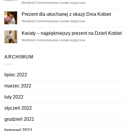
Wieczne
Możliwość komentowania
została wyłączona
róże
–
Prezent dla ukochanej z okazji Dnia Kobiet
ulotne
Prezent
Możliwość komentowania
została wyłączona
piękno
dla
zatrzymane
ukochanej
na
Kwiaty – najpiękniejszy prezent na Dzień Kobiet
z
dłużej
Kwiaty
Możliwość komentowania
została wyłączona
okazji
–
Dnia
najpiękniejszy
Kobiet
prezent
ARCHIWUM
na
Dzień
Kobiet
lipiec 2022
marzec 2022
luty 2022
styczeń 2022
grudzień 2021
listopad 2021