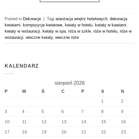
Posted in
Dekoracje
|
Tagi
aranżacja wnętrz hotelowych
,
dekoracja
kwiatami
,
kompozycje kwiatowe
,
kwiaty w hotelu
,
kwiaty w kawiarni
,
kwiaty w restauracji
,
kwiaty w spa
,
róża w szkle
,
róże w hotelu
,
róże w
restauracji
,
wieczne kwiaty
,
wieczne róże
KALENDARZ
sierpień 2026
P
W
Ś
C
P
S
N
1
2
3
4
5
6
7
8
9
10
11
12
13
14
15
16
17
18
19
20
21
22
23