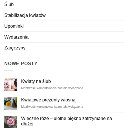
Ślub
Stabilizacja kwiatów
Upominki
Wydarzenia
Zaręczyny
NOWE POSTY
Kwiaty na ślub
Kwiaty
Możliwość komentowania
została wyłączona
na
ślub
Kwiatowe prezenty wiosną
Kwiatowe
Możliwość komentowania
została wyłączona
prezenty
wiosną
Wieczne róże – ulotne piękno zatrzymane na
dłużej