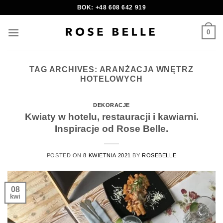
Skip
BOK: +48 608 642 919
to
content
0
TAG ARCHIVES:
ARANŻACJA WNĘTRZ
HOTELOWYCH
DEKORACJE
Kwiaty w hotelu, restauracji i kawiarni.
Inspiracje od Rose Belle.
POSTED ON
8 KWIETNIA 2021
BY
ROSEBELLE
08
kwi