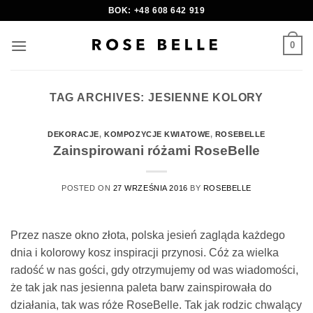
Skip
BOK: +48 608 642 919
to
content
0
TAG ARCHIVES:
JESIENNE KOLORY
DEKORACJE
,
KOMPOZYCJE KWIATOWE
,
ROSEBELLE
Zainspirowani różami RoseBelle
POSTED ON
27 WRZEŚNIA 2016
BY
ROSEBELLE
Przez nasze okno złota, polska jesień zagląda każdego
dnia i kolorowy kosz inspiracji przynosi. Cóż za wielka
radość w nas gości, gdy otrzymujemy od was wiadomości,
że tak jak nas jesienna paleta barw zainspirowała do
działania, tak was róże RoseBelle. Tak jak rodzic chwalący