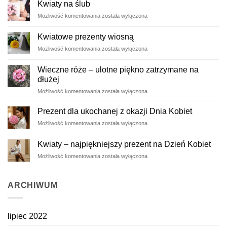
Kwiaty na ślub
Kwiaty
Możliwość komentowania
została wyłączona
na
ślub
Kwiatowe prezenty wiosną
Kwiatowe
Możliwość komentowania
została wyłączona
prezenty
wiosną
Wieczne róże – ulotne piękno zatrzymane na
dłużej
Wieczne
Możliwość komentowania
została wyłączona
róże
–
Prezent dla ukochanej z okazji Dnia Kobiet
ulotne
Prezent
Możliwość komentowania
została wyłączona
piękno
dla
zatrzymane
ukochanej
na
Kwiaty – najpiękniejszy prezent na Dzień Kobiet
z
dłużej
Kwiaty
Możliwość komentowania
została wyłączona
okazji
–
Dnia
najpiękniejszy
Kobiet
prezent
ARCHIWUM
na
Dzień
Kobiet
lipiec 2022