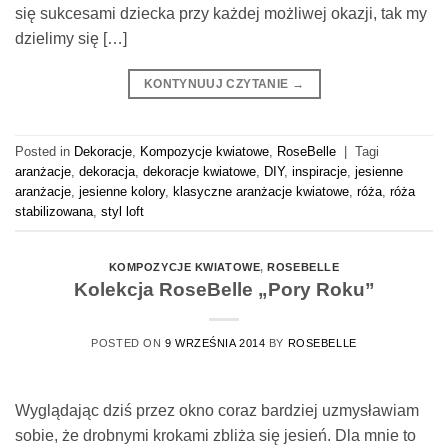
się sukcesami dziecka przy każdej możliwej okazji, tak my
dzielimy się […]
KONTYNUUJ CZYTANIE
→
Posted in
Dekoracje
,
Kompozycje kwiatowe
,
RoseBelle
|
Tagi
aranżacje
,
dekoracja
,
dekoracje kwiatowe
,
DIY
,
inspiracje
,
jesienne
aranżacje
,
jesienne kolory
,
klasyczne aranżacje kwiatowe
,
róża
,
róża
stabilizowana
,
styl loft
KOMPOZYCJE KWIATOWE
,
ROSEBELLE
Kolekcja RoseBelle „Pory Roku”
POSTED ON
9 WRZEŚNIA 2014
BY
ROSEBELLE
Wyglądając dziś przez okno coraz bardziej uzmysławiam
sobie, że drobnymi krokami zbliża się jesień. Dla mnie to