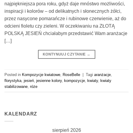
najpiękniejsza pora roku, gdyż daje mnóstwo możliwości,
inspiracji i kolorów – od delikatnych i słonecznych żółci,
przez nasycone pomarańcze i rubinowe czerwienie, aż do
odcieni fioletu czy zieleni. W oczekiwaniu na ZŁOTĄ
POLSKĄ JESIEŃ chciałabym przedstawić Wam aranżacje
[…]
KONTYNUUJ CZYTANIE
→
Posted in
Kompozycje kwiatowe
,
RoseBelle
|
Tagi
aranżacje
,
florystyka
,
jesień
,
jesienne kolory
,
kompozycje
,
kwiaty
,
kwiaty
stabilizowane
,
róże
KALENDARZ
sierpień 2026