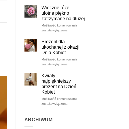
wiosną
Wieczne róże –
ulotne piękno
zatrzymane na dłużej
Wieczne
Możliwość komentowania
róże
została wyłączona
–
ulotne
Prezent dla
piękno
ukochanej z okazji
zatrzymane
Dnia Kobiet
na
Prezent
Możliwość komentowania
dłużej
dla
została wyłączona
ukochanej
z
Kwiaty –
okazji
najpiękniejszy
Dnia
prezent na Dzień
Kobiet
Kobiet
Kwiaty
Możliwość komentowania
–
została wyłączona
najpiękniejszy
prezent
na
ARCHIWUM
Dzień
Kobiet