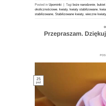
Posted in
Upominki
|
Tagi
boże narodzenie
,
bukiet
okolicznościowe
,
kwiaty
,
kwiaty stabilizowane
,
kwia
stabilizowane
,
Stabilizowane kwiaty
,
wieczne kwiaty
O
Przepraszam. Dziękuj
POS
25
paź