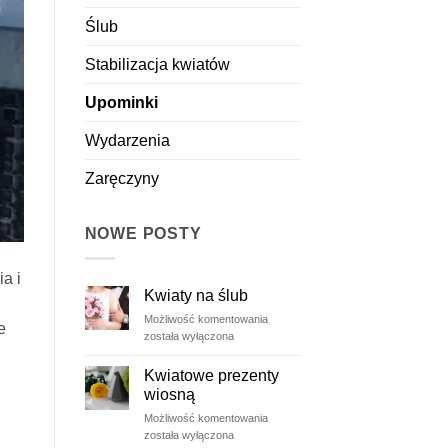
Ślub
Stabilizacja kwiatów
Upominki
Wydarzenia
Zaręczyny
NOWE POSTY
a i
Kwiaty na ślub
Kwiaty
Możliwość komentowania
e
na
została wyłączona
ślub
Kwiatowe prezenty
wiosną
Kwiatowe
Możliwość komentowania
prezenty
została wyłączona