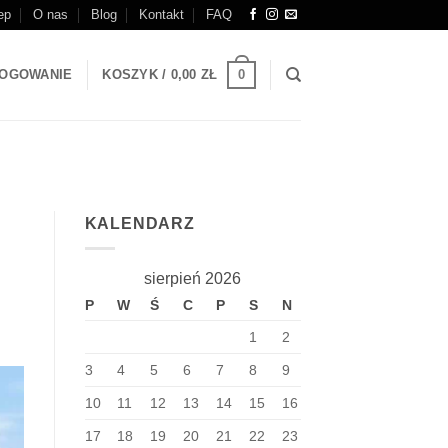
ep
O nas
Blog
Kontakt
FAQ
0
OGOWANIE
KOSZYK /
0,00
ZŁ
KALENDARZ
sierpień 2026
P
W
Ś
C
P
S
N
1
2
3
4
5
6
7
8
9
10
11
12
13
14
15
16
17
18
19
20
21
22
23