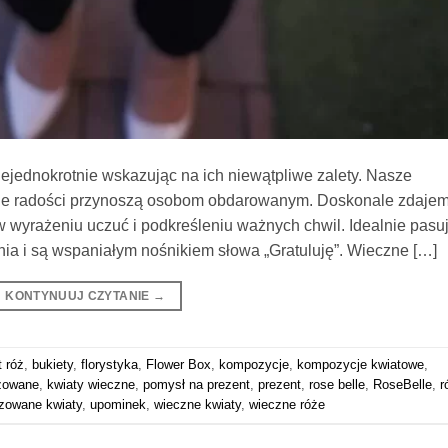
iejednokrotnie wskazując na ich niewątpliwe zalety. Nasze
 ile radości przynoszą osobom obdarowanym. Doskonale zdaje
w wyrażeniu uczuć i podkreśleniu ważnych chwil. Idealnie pasu
nia i są wspaniałym nośnikiem słowa „Gratuluję”. Wieczne […]
KONTYNUUJ CZYTANIE
→
t róż
,
bukiety
,
florystyka
,
Flower Box
,
kompozycje
,
kompozycje kwiatowe
,
izowane
,
kwiaty wieczne
,
pomysł na prezent
,
prezent
,
rose belle
,
RoseBelle
,
r
izowane kwiaty
,
upominek
,
wieczne kwiaty
,
wieczne róże