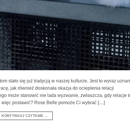
 stało się już tradycją w naszej kulturze. Jest to wyraz uznani
ę, jak również doskonała okazja do ocieplenia relacji
go może stanowić nie lada wyzwanie, zwłaszcza, gdy relacje t
 co więc postawić? Rose Belle pomoże Ci wybrać […]
KONTYNUUJ CZYTANIE
→