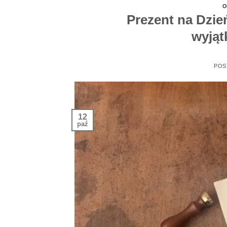
O
Prezent na Dzie
wyją
POS
12
paź