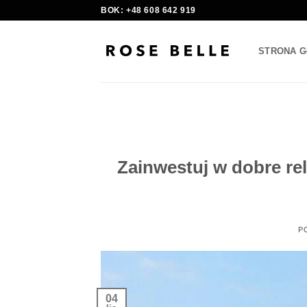
Skip
BOK: +48 608 642 919
to
content
STRONA 
Zainwestuj w dobre re
P
04