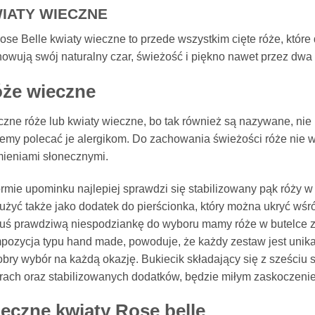
IATY WIECZNE
se Belle kwiaty wieczne to przede wszystkim cięte róże, które 
owują swój naturalny czar, świeżość i piękno nawet przez dwa 
że wieczne
zne róże lub kwiaty wieczne, bo tak również są nazywane, nie
my polecać je alergikom. Do zachowania świeżości róże nie 
ieniami słonecznymi.
rmie upominku najlepiej sprawdzi się stabilizowany pąk róży w
użyć także jako dodatek do pierścionka, który można ukryć wś
uś prawdziwą niespodziankę do wyboru mamy róże w butelce z
ozycja typu hand made, powoduje, że każdy zestaw jest unikal
obry wybór na każdą okazję. Bukiecik składający się z sześciu
rach oraz stabilizowanych dodatków, będzie miłym zaskoczeniem
eczne kwiaty Rose belle