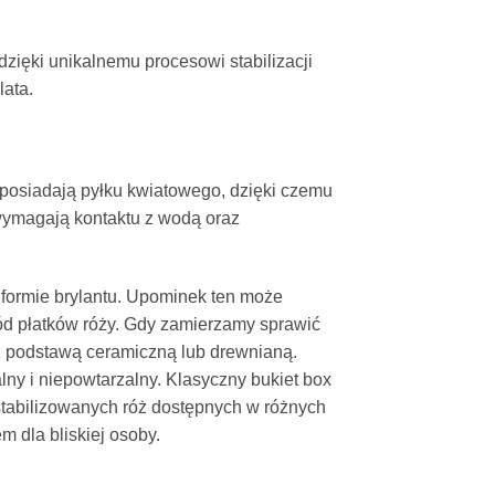
ma
wiele
dzięki unikalnemu procesowi stabilizacji
wariantów.
lata.
Opcje
można
wybrać
na
 posiadają pyłku kwiatowego, dzięki czemu
stronie
wymagają kontaktu z wodą oraz
produktu
 formie brylantu. Upominek ten może
ród płatków róży. Gdy zamierzamy sprawić
 podstawą ceramiczną lub drewnianą.
ny i niepowtarzalny. Klasyczny bukiet box
 stabilizowanych róż dostępnych w różnych
 dla bliskiej osoby.