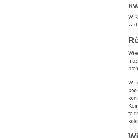
KW
W Ro
zach
Ró
Wiec
może
prom
W fo
posł
kom
Komp
to d
kolo
Wi