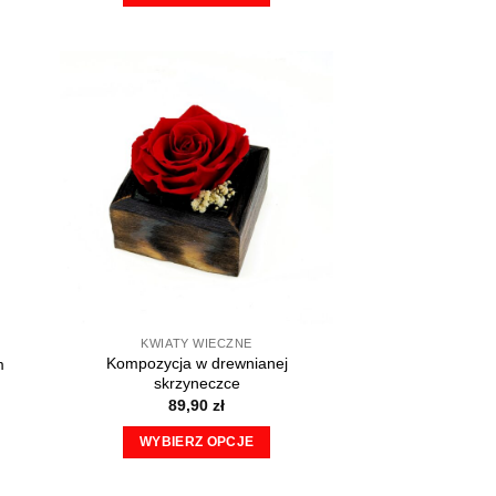
do
Ten
109,90 zł
produkt
ma
wiele
wariantów.
Opcje
można
wybrać
na
stronie
produktu
KWIATY WIECZNE
Kompozycja w drewnianej
m
skrzyneczce
89,90
zł
WYBIERZ OPCJE
Ten
produkt