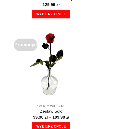
129,99
zł
WYBIERZ OPCJE
Ten
produkt
ma
wiele
Promocja!
wariantów.
Opcje
można
wybrać
na
stronie
produktu
KWIATY WIECZNE
Zestaw Solo
Zakres
99,90
zł
–
109,90
zł
cen:
od
WYBIERZ OPCJE
99,90 zł