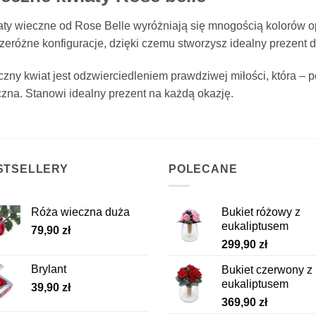
ty wieczne od Rose Belle wyróżniają się mnogością kolorów o
zeróżne konfiguracje, dzięki czemu stworzysz idealny prezent 
zny kwiat jest odzwierciedleniem prawdziwej miłości, która – po
zna. Stanowi idealny prezent na każdą okazję.
STSELLERY
POLECANE
Róża wieczna duża
Bukiet różowy z
eukaliptusem
79,90
zł
299,90
zł
Brylant
Bukiet czerwony z
eukaliptusem
39,90
zł
369,90
zł