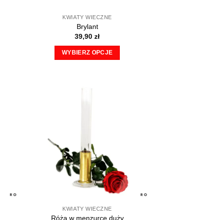
KWIATY WIECZNE
Brylant
39,90
zł
WYBIERZ OPCJE
Ten
produkt
ma
wiele
wariantów.
Opcje
można
wybrać
na
stronie
produktu
KWIATY WIECZNE
Róża w menzurce duży