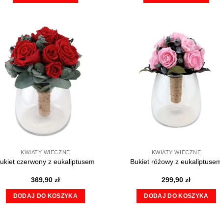
Ten
Ten
produkt
produkt
ma
ma
wiele
wiele
wariantów.
wariantów.
Opcje
Opcje
można
można
wybrać
wybrać
na
na
stronie
stronie
produktu
produktu
KWIATY WIECZNE
KWIATY WIECZNE
ukiet czerwony z eukaliptusem
Bukiet różowy z eukaliptuse
369,90
zł
299,90
zł
DODAJ DO KOSZYKA
DODAJ DO KOSZYKA