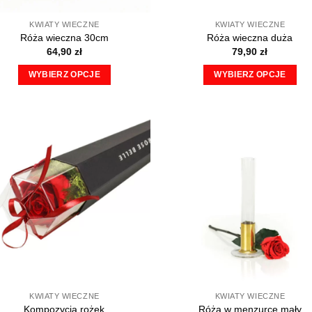
KWIATY WIECZNE
KWIATY WIECZNE
Róża wieczna 30cm
Róża wieczna duża
64,90
zł
79,90
zł
WYBIERZ OPCJE
WYBIERZ OPCJE
Ten
Ten
produkt
produkt
ma
ma
wiele
wiele
wariantów.
wariantów.
Opcje
Opcje
można
można
wybrać
wybrać
na
na
stronie
stronie
produktu
produktu
KWIATY WIECZNE
KWIATY WIECZNE
Kompozycja rożek
Róża w menzurce mały