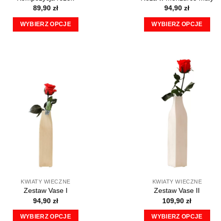
89,90
zł
94,90
zł
WYBIERZ OPCJE
WYBIERZ OPCJE
Ten
Ten
produkt
produkt
ma
ma
wiele
wiele
wariantów.
wariantów.
Opcje
Opcje
można
można
wybrać
wybrać
na
na
stronie
stronie
produktu
produktu
KWIATY WIECZNE
KWIATY WIECZNE
Zestaw Vase I
Zestaw Vase II
94,90
zł
109,90
zł
WYBIERZ OPCJE
WYBIERZ OPCJE