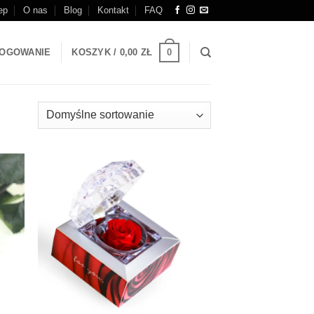
ep
O nas
Blog
Kontakt
FAQ
0
OGOWANIE
KOSZYK /
0,00
ZŁ