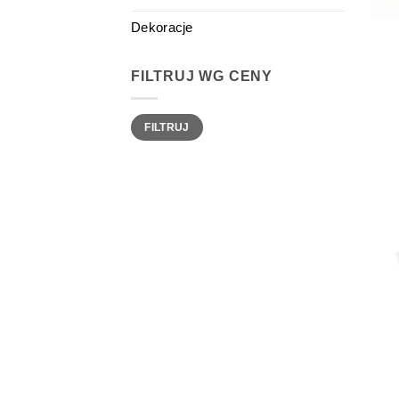
Dekoracje
FILTRUJ WG CENY
Cena
Cena
FILTRUJ
min
max