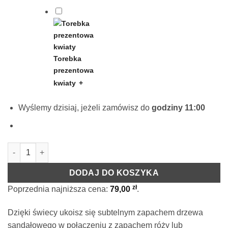
Torebka
prezentowa
kwiaty
+
Wyślemy dzisiaj, jeżeli zamówisz do
godziny 11:00
ilość Świeca kominkowa czarna - Sandalwood Rose
DODAJ DO KOSZYKA
zł
Poprzednia najniższa cena:
79,00
.
Dzięki świecy ukoisz się subtelnym zapachem drzewa
sandałowego w połączeniu z zapachem róży lub