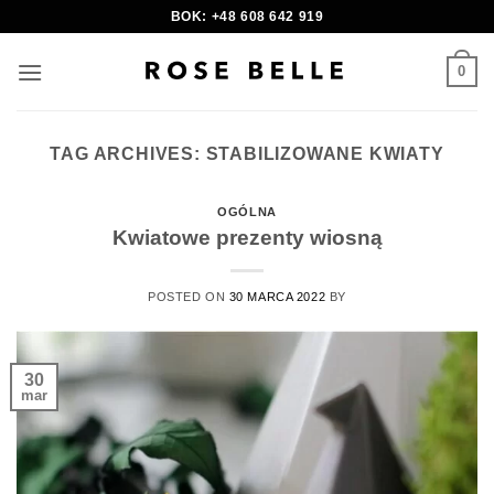
Skip
BOK: +48 608 642 919
to
content
0
TAG ARCHIVES:
STABILIZOWANE KWIATY
OGÓLNA
Kwiatowe prezenty wiosną
POSTED ON
30 MARCA 2022
BY
30
mar