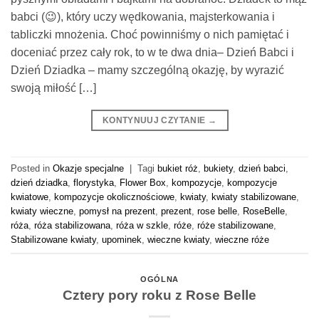
babci (😉), który uczy wędkowania, majsterkowania i
tabliczki mnożenia. Choć powinniśmy o nich pamiętać i
doceniać przez cały rok, to w te dwa dnia– Dzień Babci i
Dzień Dziadka – mamy szczególną okazję, by wyrazić
swoją miłość […]
KONTYNUUJ CZYTANIE
→
Posted in
Okazje specjalne
|
Tagi
bukiet róż
,
bukiety
,
dzień babci
,
dzień dziadka
,
florystyka
,
Flower Box
,
kompozycje
,
kompozycje
kwiatowe
,
kompozycje okolicznościowe
,
kwiaty
,
kwiaty stabilizowane
,
kwiaty wieczne
,
pomysł na prezent
,
prezent
,
rose belle
,
RoseBelle
,
róża
,
róża stabilizowana
,
róża w szkle
,
róże
,
róże stabilizowane
,
Stabilizowane kwiaty
,
upominek
,
wieczne kwiaty
,
wieczne róże
OGÓLNA
Cztery pory roku z Rose Belle