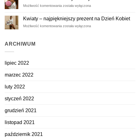
ulotne
Prezent
Możliwość komentowania
została wyłączona
piękno
dla
zatrzymane
ukochanej
na
Kwiaty – najpiękniejszy prezent na Dzień Kobiet
z
dłużej
Kwiaty
Możliwość komentowania
została wyłączona
okazji
–
Dnia
najpiękniejszy
Kobiet
prezent
ARCHIWUM
na
Dzień
Kobiet
lipiec 2022
marzec 2022
luty 2022
styczeń 2022
grudzień 2021
listopad 2021
październik 2021