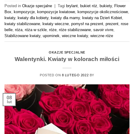
Posted in
Okazje specjalne
|
Tagi
brylant
,
bukiet róż
,
bukiety
,
Flower
Box
,
kompozycje
,
kompozycje kwiatowe
,
kompozycje okolicznościowe
,
kwiaty
,
kwiaty dla kobiety
,
kwiaty dla mamy
,
kwiaty na Dzień Kobiet
,
kwiaty stabilizowane
,
kwiaty wieczne
,
pomysł na prezent
,
prezent
,
rose
belle
,
róża
,
róża w szkle
,
róże
,
róże stabilizowane
,
savoir vivre
,
Stabilizowane kwiaty
,
upominek
,
wieczne kwiaty
,
wieczne róże
OKAZJE SPECJALNE
Walentynki. Kwiaty w kolorach miłości
POSTED ON
8 LUTEGO 2022
BY
08
lut