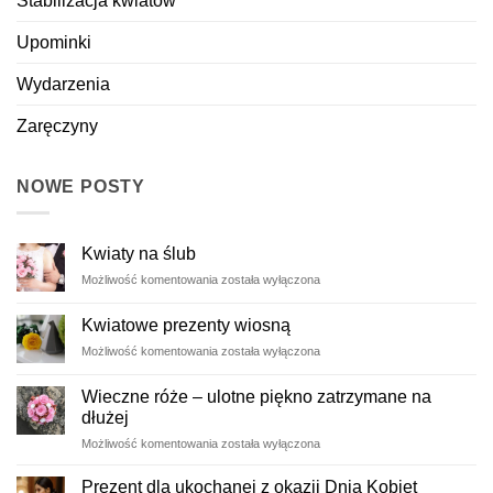
Stabilizacja kwiatów
Upominki
Wydarzenia
Zaręczyny
NOWE POSTY
Kwiaty na ślub
Kwiaty
Możliwość komentowania
została wyłączona
na
ślub
Kwiatowe prezenty wiosną
Kwiatowe
Możliwość komentowania
została wyłączona
prezenty
wiosną
Wieczne róże – ulotne piękno zatrzymane na
dłużej
Wieczne
Możliwość komentowania
została wyłączona
róże
–
Prezent dla ukochanej z okazji Dnia Kobiet