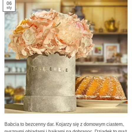
06
sty
Babcia to bezcenny dar. Kojarzy się z domowym ciastem,
pysznymi obiadami i bajkami na dobranoc. Dziadek to mąż