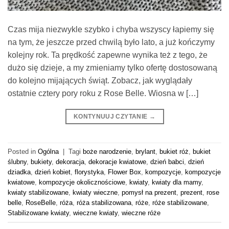
Czas mija niezwykle szybko i chyba wszyscy łapiemy się
na tym, że jeszcze przed chwilą było lato, a już kończymy
kolejny rok. Ta prędkość zapewne wynika też z tego, że
dużo się dzieje, a my zmieniamy tylko ofertę dostosowaną
do kolejno mijających świąt. Zobacz, jak wyglądały
ostatnie cztery pory roku z Rose Belle. Wiosna w […]
KONTYNUUJ CZYTANIE
→
Posted in
Ogólna
|
Tagi
boże narodzenie
,
brylant
,
bukiet róż
,
bukiet
ślubny
,
bukiety
,
dekoracja
,
dekoracje kwiatowe
,
dzień babci
,
dzień
dziadka
,
dzień kobiet
,
florystyka
,
Flower Box
,
kompozycje
,
kompozycje
kwiatowe
,
kompozycje okolicznościowe
,
kwiaty
,
kwiaty dla mamy
,
kwiaty stabilizowane
,
kwiaty wieczne
,
pomysł na prezent
,
prezent
,
rose
belle
,
RoseBelle
,
róża
,
róża stabilizowana
,
róże
,
róże stabilizowane
,
Stabilizowane kwiaty
,
wieczne kwiaty
,
wieczne róże