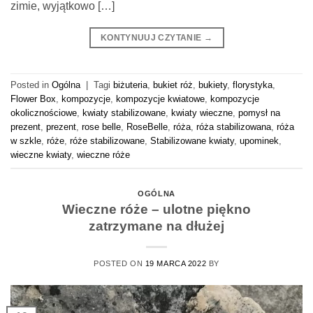
zimie, wyjątkowo […]
KONTYNUUJ CZYTANIE
→
Posted in
Ogólna
|
Tagi
biżuteria
,
bukiet róż
,
bukiety
,
florystyka
,
Flower Box
,
kompozycje
,
kompozycje kwiatowe
,
kompozycje
okolicznościowe
,
kwiaty stabilizowane
,
kwiaty wieczne
,
pomysł na
prezent
,
prezent
,
rose belle
,
RoseBelle
,
róża
,
róża stabilizowana
,
róża
w szkle
,
róże
,
róże stabilizowane
,
Stabilizowane kwiaty
,
upominek
,
wieczne kwiaty
,
wieczne róże
OGÓLNA
Wieczne róże – ulotne piękno
zatrzymane na dłużej
POSTED ON
19 MARCA 2022
BY