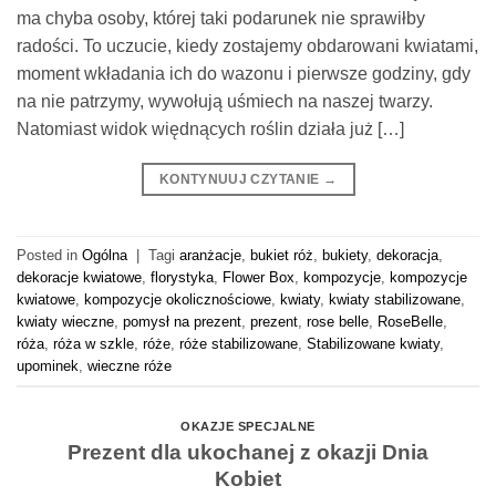
ma chyba osoby, której taki podarunek nie sprawiłby
radości. To uczucie, kiedy zostajemy obdarowani kwiatami,
moment wkładania ich do wazonu i pierwsze godziny, gdy
na nie patrzymy, wywołują uśmiech na naszej twarzy.
Natomiast widok więdnących roślin działa już […]
KONTYNUUJ CZYTANIE
→
Posted in
Ogólna
|
Tagi
aranżacje
,
bukiet róż
,
bukiety
,
dekoracja
,
dekoracje kwiatowe
,
florystyka
,
Flower Box
,
kompozycje
,
kompozycje
kwiatowe
,
kompozycje okolicznościowe
,
kwiaty
,
kwiaty stabilizowane
,
kwiaty wieczne
,
pomysł na prezent
,
prezent
,
rose belle
,
RoseBelle
,
róża
,
róża w szkle
,
róże
,
róże stabilizowane
,
Stabilizowane kwiaty
,
upominek
,
wieczne róże
OKAZJE SPECJALNE
Prezent dla ukochanej z okazji Dnia
Kobiet