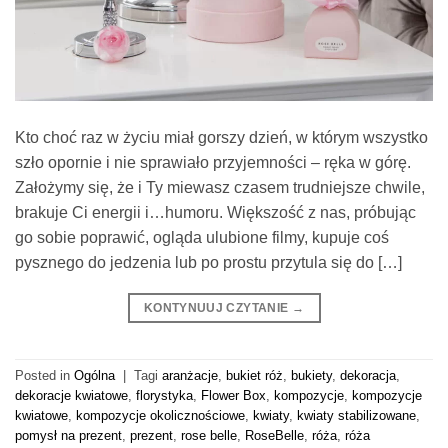
Kto choć raz w życiu miał gorszy dzień, w którym wszystko
szło opornie i nie sprawiało przyjemności – ręka w górę.
Założymy się, że i Ty miewasz czasem trudniejsze chwile,
brakuje Ci energii i…humoru. Większość z nas, próbując
go sobie poprawić, ogląda ulubione filmy, kupuje coś
pysznego do jedzenia lub po prostu przytula się do […]
KONTYNUUJ CZYTANIE
→
Posted in
Ogólna
|
Tagi
aranżacje
,
bukiet róż
,
bukiety
,
dekoracja
,
dekoracje kwiatowe
,
florystyka
,
Flower Box
,
kompozycje
,
kompozycje
kwiatowe
,
kompozycje okolicznościowe
,
kwiaty
,
kwiaty stabilizowane
,
pomysł na prezent
,
prezent
,
rose belle
,
RoseBelle
,
róża
,
róża