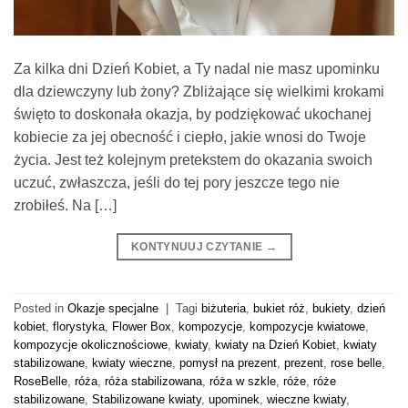
Za kilka dni Dzień Kobiet, a Ty nadal nie masz upominku
dla dziewczyny lub żony? Zbliżające się wielkimi krokami
święto to doskonała okazja, by podziękować ukochanej
kobiecie za jej obecność i ciepło, jakie wnosi do Twoje
życia. Jest też kolejnym pretekstem do okazania swoich
uczuć, zwłaszcza, jeśli do tej pory jeszcze tego nie
zrobiłeś. Na […]
KONTYNUUJ CZYTANIE
→
Posted in
Okazje specjalne
|
Tagi
biżuteria
,
bukiet róż
,
bukiety
,
dzień
kobiet
,
florystyka
,
Flower Box
,
kompozycje
,
kompozycje kwiatowe
,
kompozycje okolicznościowe
,
kwiaty
,
kwiaty na Dzień Kobiet
,
kwiaty
stabilizowane
,
kwiaty wieczne
,
pomysł na prezent
,
prezent
,
rose belle
,
RoseBelle
,
róża
,
róża stabilizowana
,
róża w szkle
,
róże
,
róże
stabilizowane
,
Stabilizowane kwiaty
,
upominek
,
wieczne kwiaty
,