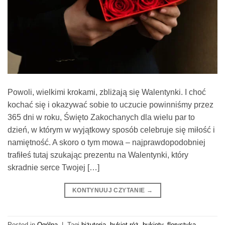
Powoli, wielkimi krokami, zbliżają się Walentynki. I choć
kochać się i okazywać sobie to uczucie powinniśmy przez
365 dni w roku, Święto Zakochanych dla wielu par to
dzień, w którym w wyjątkowy sposób celebruje się miłość i
namiętność. A skoro o tym mowa – najprawdopodobniej
trafiłeś tutaj szukając prezentu na Walentynki, który
skradnie serce Twojej […]
KONTYNUUJ CZYTANIE
→
Posted in
Ogólna
|
Tagi
biżuteria
,
bukiet róż
,
bukiety
,
florystyka
,