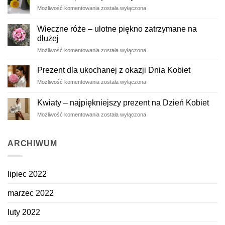
Kwiatowe
Możliwość komentowania
została wyłączona
prezenty
wiosną
Wieczne róże – ulotne piękno zatrzymane na
dłużej
Wieczne
Możliwość komentowania
została wyłączona
róże
–
Prezent dla ukochanej z okazji Dnia Kobiet
ulotne
Prezent
Możliwość komentowania
została wyłączona
piękno
dla
zatrzymane
ukochanej
na
Kwiaty – najpiękniejszy prezent na Dzień Kobiet
z
dłużej
Kwiaty
Możliwość komentowania
została wyłączona
okazji
–
Dnia
najpiękniejszy
Kobiet
prezent
ARCHIWUM
na
Dzień
Kobiet
lipiec 2022
marzec 2022
luty 2022