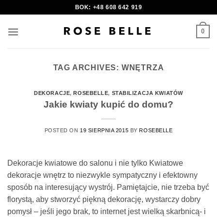
Skip
BOK: +48 608 642 919
to
content
0
TAG ARCHIVES:
WNĘTRZA
DEKORACJE
,
ROSEBELLE
,
STABILIZACJA KWIATÓW
Jakie kwiaty kupić do domu?
POSTED ON
19 SIERPNIA 2015
BY
ROSEBELLE
Dekoracje kwiatowe do salonu i nie tylko Kwiatowe
dekoracje wnętrz to niezwykle sympatyczny i efektowny
sposób na interesujący wystrój. Pamiętajcie, nie trzeba być
florystą, aby stworzyć piękną dekorację, wystarczy dobry
pomysł – jeśli jego brak, to internet jest wielką skarbnicą- i