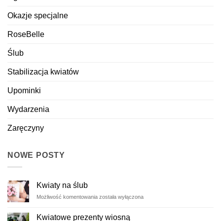
Okazje specjalne
RoseBelle
Ślub
Stabilizacja kwiatów
Upominki
Wydarzenia
Zaręczyny
NOWE POSTY
Kwiaty na ślub
Kwiaty
Możliwość komentowania
została wyłączona
na
ślub
Kwiatowe prezenty wiosną