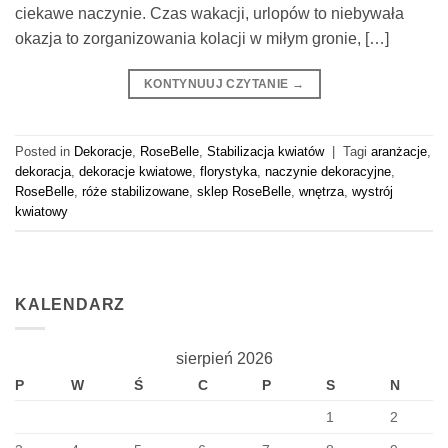
ciekawe naczynie. Czas wakacji, urlopów to niebywała
okazja to zorganizowania kolacji w miłym gronie, […]
KONTYNUUJ CZYTANIE
→
Posted in
Dekoracje
,
RoseBelle
,
Stabilizacja kwiatów
|
Tagi
aranżacje
,
dekoracja
,
dekoracje kwiatowe
,
florystyka
,
naczynie dekoracyjne
,
RoseBelle
,
róże stabilizowane
,
sklep RoseBelle
,
wnętrza
,
wystrój
kwiatowy
KALENDARZ
sierpień 2026
P
W
Ś
C
P
S
N
1
2