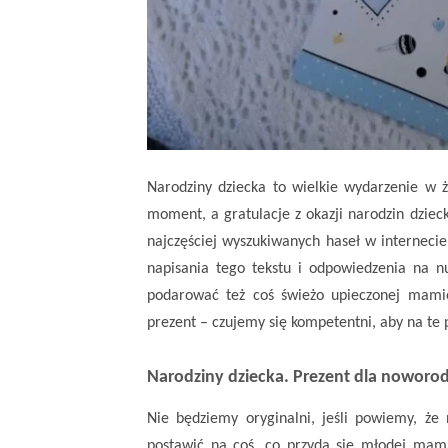
Narodziny dziecka to wielkie wydarzenie w ży
moment, a gratulacje z okazji narodzin dzieck
najczęściej wyszukiwanych haseł w interneci
napisania tego tekstu i odpowiedzenia na 
podarować też coś świeżo upieczonej mam
prezent – czujemy się kompetentni, aby na t
Narodziny dziecka. Prezent dla
noworo
Nie będziemy oryginalni, jeśli powiemy, że
postawić na coś, co przyda się młodej mami