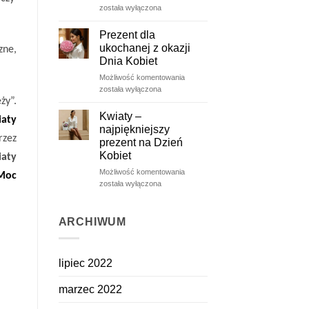
róże
została wyłączona
–
ulotne
Prezent dla
piękno
ukochanej z okazji
zne,
zatrzymane
Dnia Kobiet
na
Prezent
Możliwość komentowania
dłużej
dla
została wyłączona
ukochanej
ży”.
z
Kwiaty –
iaty
okazji
najpiękniejszy
Dnia
rzez
prezent na Dzień
Kobiet
Kobiet
iaty
Kwiaty
Możliwość komentowania
 Moc
–
została wyłączona
najpiękniejszy
prezent
na
ARCHIWUM
Dzień
Kobiet
lipiec 2022
marzec 2022