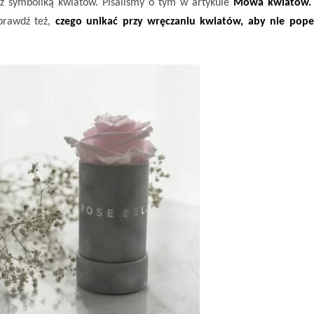
z symboliką kwiatów. Pisaliśmy o tym w artykule
Mowa kwiatów. 
prawdź też,
czego unikać przy wręczaniu kwiatów, aby nie pope