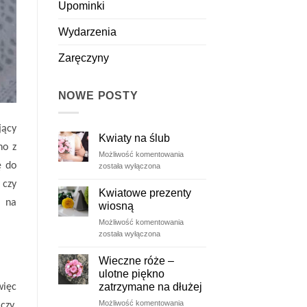
Upominki
Wydarzenia
Zaręczyny
NOWE POSTY
jący
Kwiaty na ślub
n
o
z
Kwiaty
Możliwość komentowania
ę do
na
została wyłączona
ślub
 czy
Kwiatowe prezenty
ł na
wiosną
Kwiatowe
Możliwość komentowania
prezenty
została wyłączona
wiosną
Wieczne róże –
ulotne piękno
zatrzymane na dłużej
więc
Wieczne
Możliwość komentowania
czy