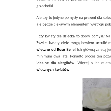
grzechotki.
Ale czy to jedyne pomysły na prezent
dla dzie
ale będzie ciekawym elementem wystroju poko
I czy kwiaty
dla dziecka
to dobry pomysł? Na 
Zwykłe kwiaty cięte mogą bowiem uczulić m
wieczne od Rose Bell
e
! Ich główną zaletą je
minimum dwa lata. Ponadto proces ten pozwa
idealne dla alergików
!
Więcej o ich zalet
wiecznych kwiatów
.