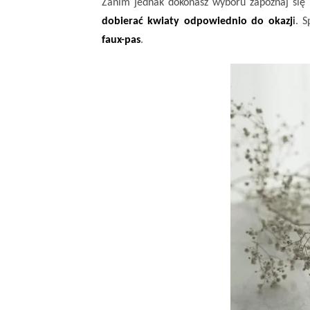
Zanim jednak dokonasz wyboru zapoznaj się 
dobierać kwiaty odpowiednio do okazj
i
.
S
faux-pas
.