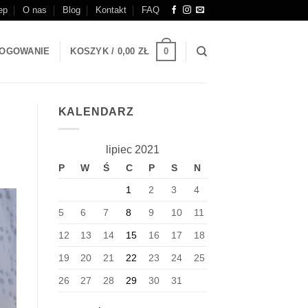
ep
O nas
Blog
Kontakt
FAQ
0
OGOWANIE
KOSZYK /
0,00
ZŁ
KALENDARZ
lipiec 2021
P
W
Ś
C
P
S
N
1
2
3
4
5
6
7
8
9
10
11
12
13
14
15
16
17
18
19
20
21
22
23
24
25
26
27
28
29
30
31