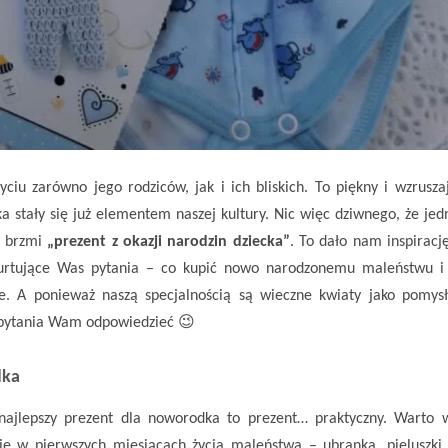
ciu zarówno jego rodziców, jak i ich bliskich.
To piękny i wzrusza
a stały się już elementem naszej kultury. Nic więc dziwnego, że jed
e
brzmi
„prezent z okazji narodzin dziecka”
. To dało nam inspiracj
nurtujące Was pytania – co kupić nowo narodzonemu maleństwu i
ie.
A ponieważ naszą specjalnością są wieczne kwiaty jako pomys
e pytania Wam odpowiedzieć 😉
dka
 najlepszy prezent dla noworodka
to
prezent… praktyczny. Warto
e w pierwszych miesiącach życia maleństwa – ubranka, pieluszki 