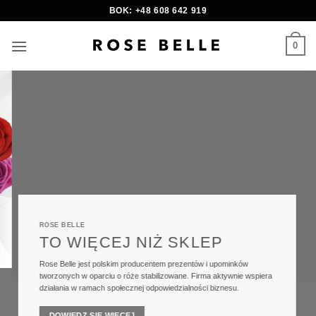
Skip
BOK: +48 608 642 919
to
content
0
ROSE BELLE
TO WIĘCEJ NIŻ SKLEP
Rose Belle jest polskim producentem prezentów i upominków
tworzonych w oparciu o róże stabilizowane. Firma aktywnie wspiera
działania w ramach społecznej odpowiedzialności biznesu.
DOWIEDZ SIĘ WIĘCEJ