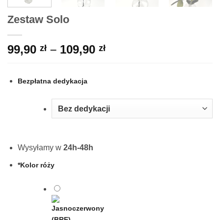
Zestaw Solo
Zakres
99,90
–
109,90
zł
zł
cen:
od
Bezpłatna dedykacja
99,90 zł
do
109,90 zł
Wysyłamy w
24h-48h
*
Kolor róży