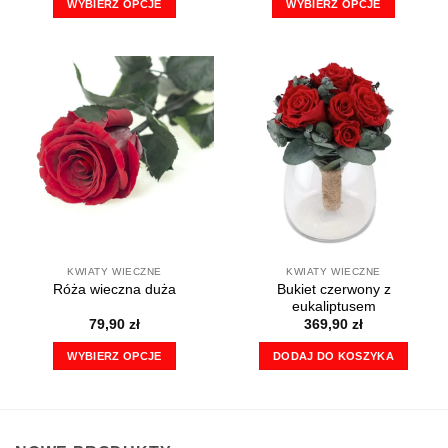
WYBIERZ OPCJE
WYBIERZ OPCJE
Ten
Ten
produkt
produkt
ma
ma
wiele
wiele
wariantów.
wariantów.
Opcje
Opcje
można
można
wybrać
wybrać
na
na
stronie
stronie
produktu
produktu
KWIATY WIECZNE
KWIATY WIECZNE
Bukiet czerwony z
Róża wieczna duża
eukaliptusem
79,90
zł
369,90
zł
WYBIERZ OPCJE
DODAJ DO KOSZYKA
Ten
produkt
ma
wiele