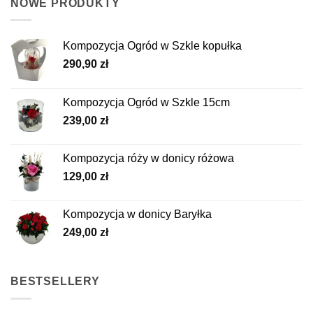
NOWE PRODUKTY
wariantów.
Opcje
można
Kompozycja Ogród w Szkle kopułka
wybrać
290,90
zł
na
stronie
produktu
Kompozycja Ogród w Szkle 15cm
239,00
zł
Kompozycja róży w donicy różowa
129,00
zł
Kompozycja w donicy Baryłka
249,00
zł
BESTSELLERY