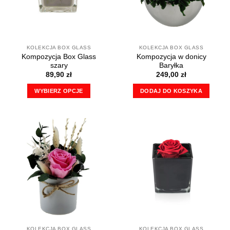
KOLEKCJA BOX GLASS
KOLEKCJA BOX GLASS
Kompozycja Box Glass
Kompozycja w donicy
szary
Baryłka
89,90
zł
249,00
zł
WYBIERZ OPCJE
DODAJ DO KOSZYKA
Ten
produkt
ma
wiele
wariantów.
Opcje
można
wybrać
na
stronie
produktu
KOLEKCJA BOX GLASS
KOLEKCJA BOX GLASS