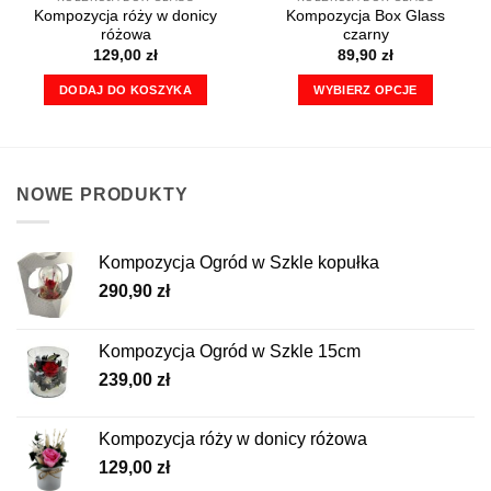
Kompozycja róży w donicy
Kompozycja Box Glass
różowa
czarny
129,00
zł
89,90
zł
DODAJ DO KOSZYKA
WYBIERZ OPCJE
Ten
produkt
ma
wiele
NOWE PRODUKTY
wariantów.
Opcje
można
Kompozycja Ogród w Szkle kopułka
wybrać
290,90
zł
na
stronie
produktu
Kompozycja Ogród w Szkle 15cm
239,00
zł
Kompozycja róży w donicy różowa
129,00
zł