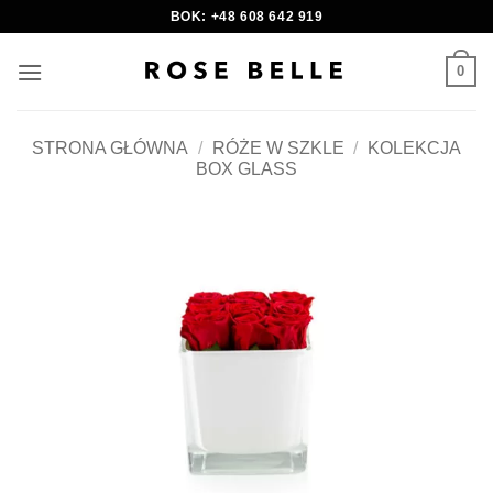
Skip
BOK: +48 608 642 919
to
content
0
STRONA GŁÓWNA
/
RÓŻE W SZKLE
/
KOLEKCJA
BOX GLASS