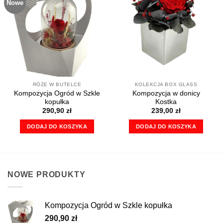
Nowe
wariantów.
Opcje
można
wybrać
na
stronie
produktu
RÓŻE W BUTELCE
KOLEKCJA BOX GLASS
Kompozycja Ogród w Szkle
Kompozycja w donicy
kopułka
Kostka
290,90
zł
239,00
zł
DODAJ DO KOSZYKA
DODAJ DO KOSZYKA
NOWE PRODUKTY
Kompozycja Ogród w Szkle kopułka
290,90
zł