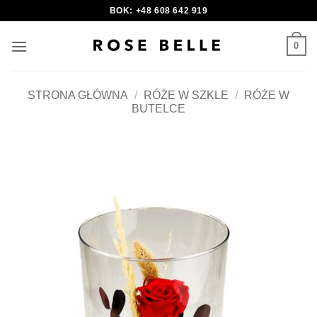
Skip
BOK: +48 608 642 919
to
content
0
STRONA GŁÓWNA
/
RÓŻE W SZKLE
/
RÓŻE W
BUTELCE