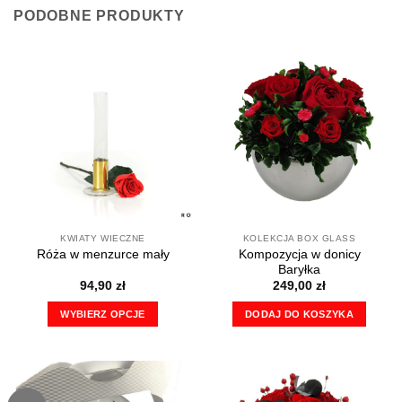
PODOBNE PRODUKTY
KWIATY WIECZNE
KOLEKCJA BOX GLASS
Kompozycja w donicy
Róża w menzurce mały
Baryłka
94,90
zł
249,00
zł
WYBIERZ OPCJE
DODAJ DO KOSZYKA
Ten
produkt
ma
wiele