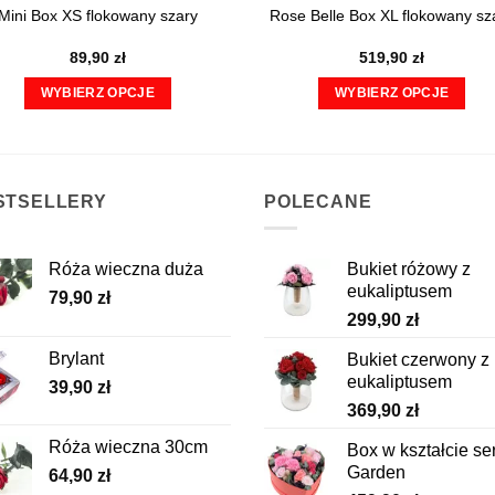
Mini Box XS flokowany szary
Rose Belle Box XL flokowany sz
89,90
zł
519,90
zł
WYBIERZ OPCJE
WYBIERZ OPCJE
Ten
Ten
produkt
produkt
ma
ma
wiele
wiele
STSELLERY
POLECANE
wariantów.
wariantów.
Opcje
Opcje
Róża wieczna duża
Bukiet różowy z
można
można
eukaliptusem
79,90
zł
wybrać
wybrać
299,90
zł
na
na
stronie
stronie
Brylant
Bukiet czerwony z
produktu
produktu
eukaliptusem
39,90
zł
369,90
zł
Róża wieczna 30cm
Box w kształcie se
Garden
64,90
zł