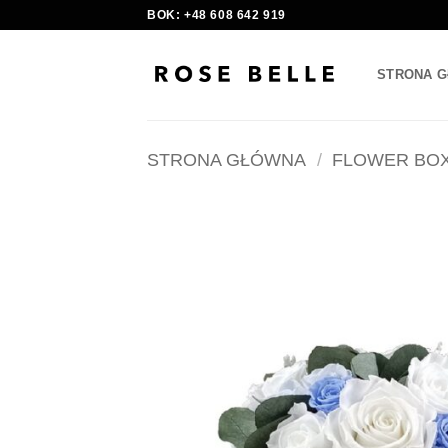
Skip
BOK: +48 608 642 919
to
content
STRONA 
STRONA GŁÓWNA
/
FLOWER BO