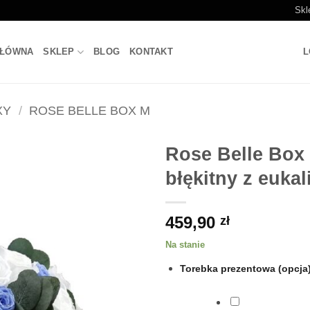
Skl
GŁÓWNA
SKLEP
BLOG
KONTAKT
L
XY
/
ROSE BELLE BOX M
Rose Belle Box
błękitny z euka
459,90
zł
Na stanie
Torebka prezentowa (opcja