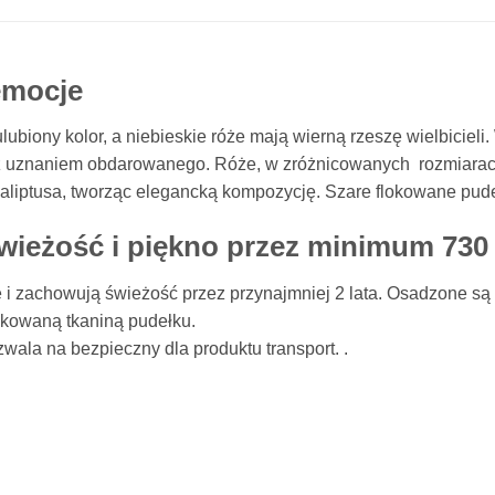
emocje
ulubiony kolor, a niebieskie róże mają wierną rzeszę wielbicieli
 z uznaniem obdarowanego. Róże, w zróżnicowanych rozmiarach
kaliptusa, tworząc elegancką kompozycję. Szare flokowane pudeł
świeżość i piękno przez minimum 730
 i zachowują świeżość przez przynajmniej 2 lata. Osadzone są 
okowaną tkaniną pudełku.
ala na bezpieczny dla produktu transport. .