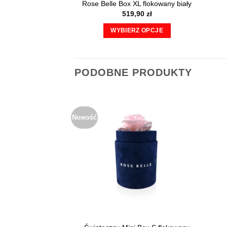
Rose Belle Box XL flokowany biały
519,90
zł
WYBIERZ OPCJE
Ten
produkt
ma
PODOBNE PRODUKTY
wiele
wariantów.
Opcje
można
Nowość
wybrać
na
stronie
produktu