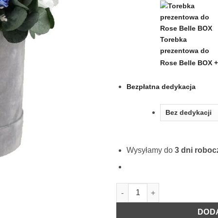
Torebka
prezentowa do
Rose Belle BOX
+
Bezpłatna dedykacja
Wysyłamy do
3 dni robo
ilość Rose Belle Box M szary 
DOD