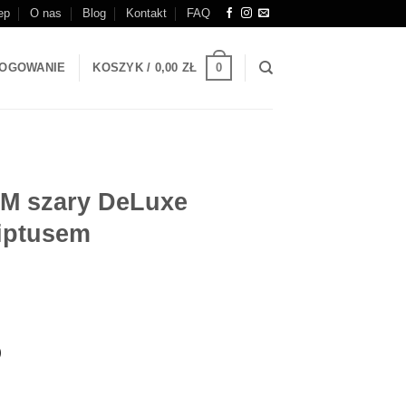
ep
O nas
Blog
Kontakt
FAQ
0
OGOWANIE
KOSZYK /
0,00
ZŁ
 M szary DeLuxe
liptusem
)