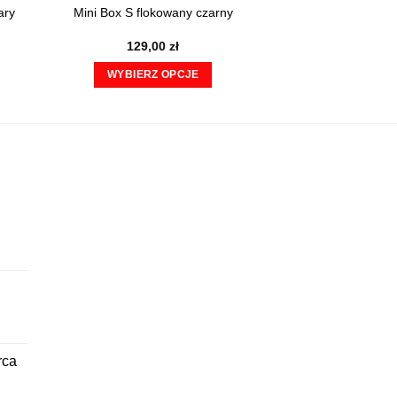
ary
Mini Box S flokowany czarny
129,00
zł
WYBIERZ OPCJE
Ten
produkt
ma
wiele
wariantów.
Opcje
można
wybrać
na
stronie
produktu
rca