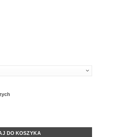
czych
DeLuxe błękitny z eukaliptusem
AJ DO KOSZYKA