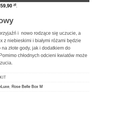
zł
459,90
.
towy
przyjaźń i nowo rodzące się uczucie, a
ox z niebieskimi i białymi różami będzie
a złote gody, jak i dodatkiem do
 Pomimo chłodnych odcieni kwiatów może
zucia.
KIT
eLuxe
,
Rose Belle Box M