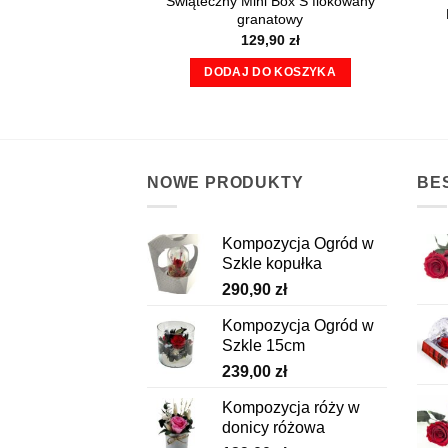
Świąteczny Mini Box S flokowany
granatowy
129,90
zł
DODAJ DO KOSZYKA
NOWE PRODUKTY
BE
Kompozycja Ogród w
Szkle kopułka
290,90
zł
Kompozycja Ogród w
Szkle 15cm
239,00
zł
Kompozycja róży w
donicy różowa