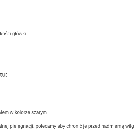
kości główki
tu:
ałem w kolorze szarym
lnej pielęgnacji, polecamy aby chronić je przed nadmierną wil