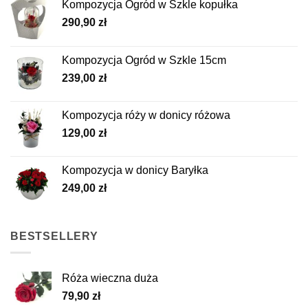
Kompozycja Ogród w Szkle kopułka
wybrać
290,90
zł
na
stronie
produktu
Kompozycja Ogród w Szkle 15cm
239,00
zł
Kompozycja róży w donicy różowa
129,00
zł
Kompozycja w donicy Baryłka
249,00
zł
BESTSELLERY
Róża wieczna duża
79,90
zł