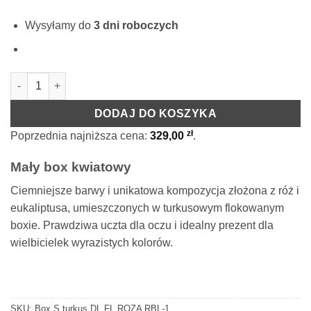
Wysyłamy do
3 dni roboczych
ilość Rose Belle Box S turkus DeLuxe granatowy z eukaliptuse
DODAJ DO KOSZYKA
zł
Poprzednia najniższa cena:
329,00
.
Mały box kwiatowy
Ciemniejsze barwy i unikatowa kompozycja złożona z róż i
eukaliptusa, umieszczonych w turkusowym flokowanym
boxie. Prawdziwa uczta dla oczu i idealny prezent dla
wielbicielek wyrazistych kolorów.
SKU:
Box S turkus DL FL ROZA RBL-1