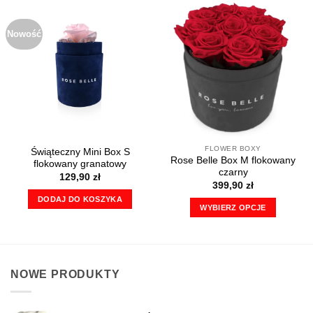
ma
wiele
Nowość
wariantów.
Opcje
można
wybrać
na
stronie
produktu
FLOWER BOXY
Świąteczny Mini Box S
Rose Belle Box M flokowany
flokowany granatowy
czarny
129,90
zł
399,90
zł
DODAJ DO KOSZYKA
WYBIERZ OPCJE
Ten
produkt
ma
wiele
NOWE PRODUKTY
wariantów.
Opcje
można