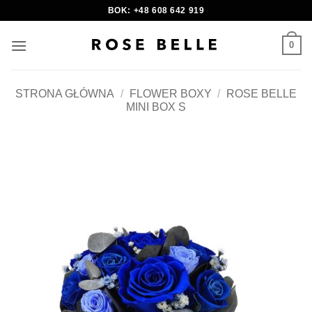
Skip
BOK: +48 608 642 919
to
content
0
STRONA GŁÓWNA
/
FLOWER BOXY
/
ROSE BELLE
MINI BOX S