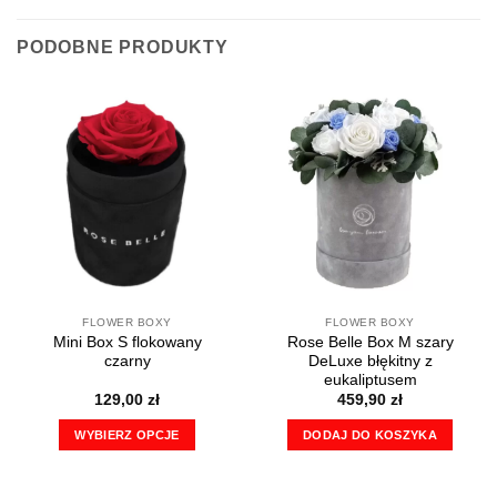
produkt
ma
PODOBNE PRODUKTY
wiele
wariantów.
Opcje
można
wybrać
na
stronie
produktu
FLOWER BOXY
FLOWER BOXY
Mini Box S flokowany
Rose Belle Box M szary
czarny
DeLuxe błękitny z
eukaliptusem
129,00
zł
459,90
zł
WYBIERZ OPCJE
DODAJ DO KOSZYKA
Ten
produkt