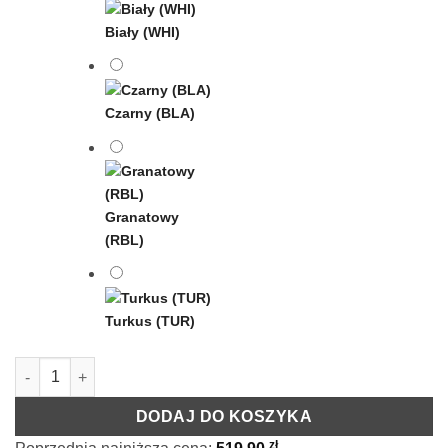
Biały (WHI)
Czarny (BLA)
Granatowy
(RBL)
Turkus (TUR)
ilość Rose Belle Box XL flokowany czarny
DODAJ DO KOSZYKA
zł