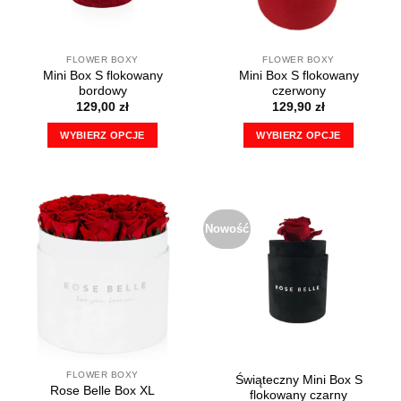
FLOWER BOXY
FLOWER BOXY
Mini Box S flokowany
Mini Box S flokowany
bordowy
czerwony
129,00
zł
129,90
zł
WYBIERZ OPCJE
WYBIERZ OPCJE
Ten
Ten
produkt
produkt
ma
ma
wiele
wiele
Nowość
wariantów.
wariantów.
Opcje
Opcje
można
można
wybrać
wybrać
na
na
stronie
stronie
produktu
produktu
FLOWER BOXY
Świąteczny Mini Box S
Rose Belle Box XL
flokowany czarny