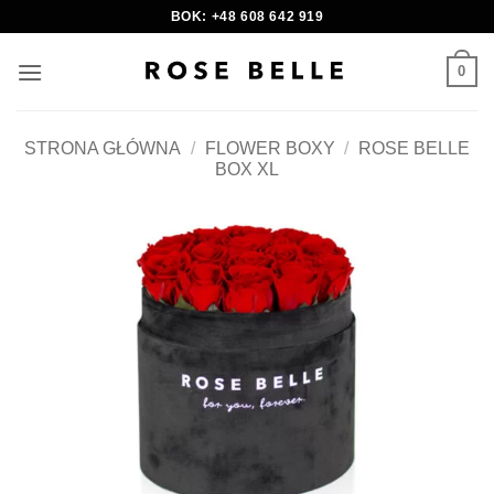
Skip
BOK: +48 608 642 919
to
content
0
STRONA GŁÓWNA
/
FLOWER BOXY
/
ROSE BELLE
BOX XL