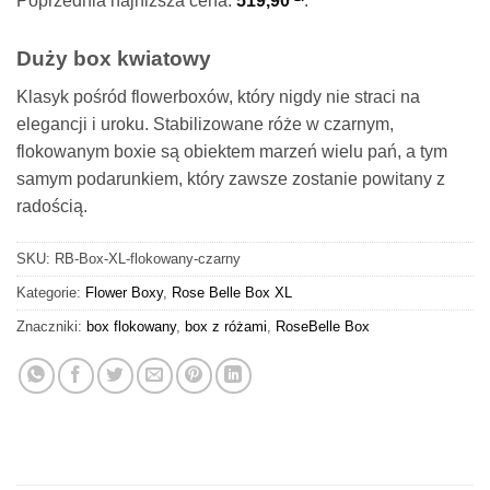
Poprzednia najniższa cena:
519,90
.
Duży box kwiatowy
Klasyk pośród flowerboxów, który nigdy nie straci na
elegancji i uroku. Stabilizowane róże w czarnym,
flokowanym boxie są obiektem marzeń wielu pań, a tym
samym podarunkiem, który zawsze zostanie powitany z
radością.
SKU:
RB-Box-XL-flokowany-czarny
Kategorie:
Flower Boxy
,
Rose Belle Box XL
Znaczniki:
box flokowany
,
box z różami
,
RoseBelle Box