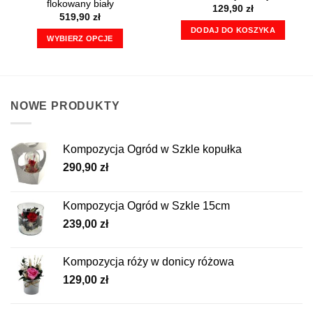
flokowany biały
129,90
zł
519,90
zł
DODAJ DO KOSZYKA
WYBIERZ OPCJE
Ten
produkt
ma
wiele
NOWE PRODUKTY
wariantów.
Opcje
można
Kompozycja Ogród w Szkle kopułka
wybrać
290,90
zł
na
stronie
produktu
Kompozycja Ogród w Szkle 15cm
239,00
zł
Kompozycja róży w donicy różowa
129,00
zł