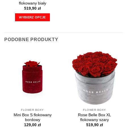
flokowany biały
519,90
zł
WYBIERZ OPCJE
Ten
produkt
ma
PODOBNE PRODUKTY
wiele
wariantów.
Opcje
można
wybrać
na
stronie
produktu
FLOWER BOXY
FLOWER BOXY
Mini Box S flokowany
Rose Belle Box XL
bordowy
flokowany szary
129,00
zł
519,90
zł