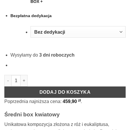
BOX
+
Bezpłatna dedykacja
Wysyłamy do
3 dni roboczych
ilość Rose Belle Box M szary DeLuxe czerwony z eukaliptusem
DODAJ DO KOSZYKA
zł
Poprzednia najniższa cena:
459,90
.
Średni box kwiatowy
Unikatowa kompozycja złożona z róż i eukaliptusa,