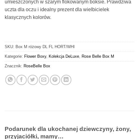
umieszczonych w szarym flokowanym boksie. Prawdziwa
uczta dla oczu i idealny prezent dla wielbicielek
klasycznych kolorów.
SKU:
Box M różowy DL FL HORT/WHI
Kategorie:
Flower Boxy
,
Kolekcja DeLuxe
,
Rose Belle Box M
Znacznik:
RoseBelle Box
Podarunek dla ukochanej dziewczyny, żony,
przyjaciółki, mamy…