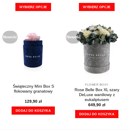
WYBIERZ OPCJE
WYBIERZ OPCJE
Ten
Ten
produkt
produkt
ma
ma
wiele
wiele
Nowość
Nowość
wariantów.
wariantów.
Opcje
Opcje
można
można
wybrać
wybrać
na
na
stronie
stronie
produktu
produktu
FLOWER BOXY
Świąteczny Mini Box S
Rose Belle Box XL szary
flokowany granatowy
DeLuxe waniliowy z
eukaliptusem
129,90
zł
649,90
zł
DODAJ DO KOSZYKA
DODAJ DO KOSZYKA