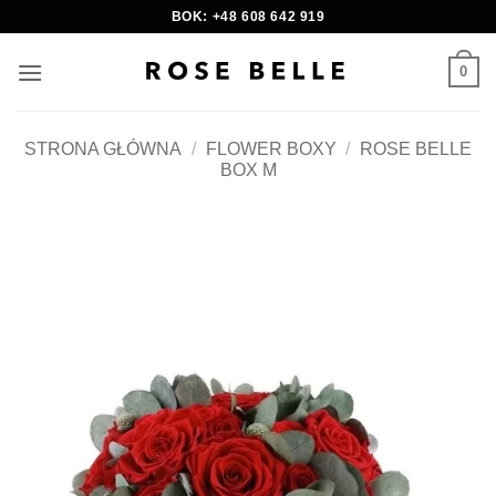
Skip
BOK: +48 608 642 919
to
content
0
STRONA GŁÓWNA
/
FLOWER BOXY
/
ROSE BELLE
BOX M