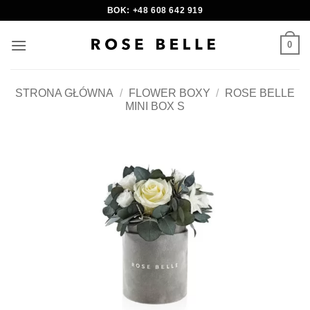
Skip
BOK: +48 608 642 919
to
content
0
STRONA GŁÓWNA
/
FLOWER BOXY
/
ROSE BELLE
MINI BOX S