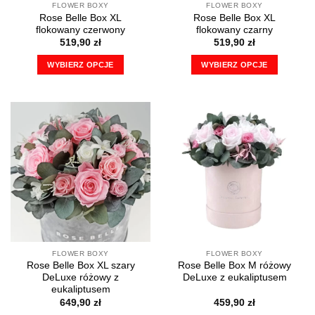
FLOWER BOXY
FLOWER BOXY
Rose Belle Box XL
Rose Belle Box XL
flokowany czerwony
flokowany czarny
519,90
zł
519,90
zł
WYBIERZ OPCJE
WYBIERZ OPCJE
Ten
Ten
produkt
produkt
ma
ma
wiele
wiele
wariantów.
wariantów.
Opcje
Opcje
można
można
wybrać
wybrać
na
na
stronie
stronie
produktu
produktu
FLOWER BOXY
FLOWER BOXY
Rose Belle Box XL szary
Rose Belle Box M różowy
DeLuxe różowy z
DeLuxe z eukaliptusem
eukaliptusem
649,90
zł
459,90
zł