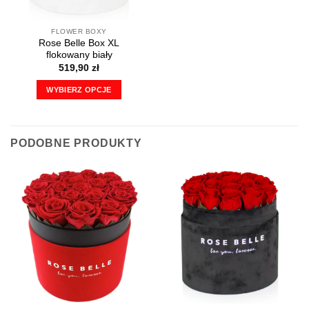
FLOWER BOXY
Rose Belle Box XL
flokowany biały
519,90
zł
WYBIERZ OPCJE
Ten
produkt
ma
PODOBNE PRODUKTY
wiele
wariantów.
Opcje
można
wybrać
na
stronie
produktu