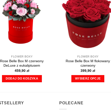
FLOWER BOXY
FLOWER BOXY
Rose Belle Box M czerwony
Rose Belle Box M flokowany
DeLuxe z eukaliptusem
czerwony
459,90
zł
399,90
zł
DODAJ DO KOSZYKA
WYBIERZ OPCJE
Ten
produkt
ma
wiele
STSELLERY
POLECANE
wariantów.