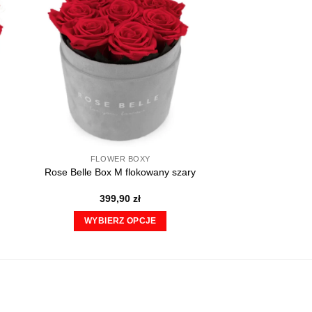
FLOWER BOXY
Rose Belle Box M flokowany szary
399,90
zł
WYBIERZ OPCJE
Ten
produkt
ma
wiele
wariantów.