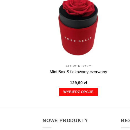
można
wybrać
na
stronie
produktu
FLOWER BOXY
Mini Box S flokowany czerwony
129,90
zł
WYBIERZ OPCJE
Ten
produkt
ma
wiele
NOWE PRODUKTY
BE
wariantów.