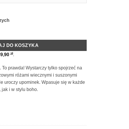
czych
AJ DO KOSZYKA
zł
89,90
.
. To prawda! Wystarczy tylko spojrzeć na
óżowymi różami wiecznymi i suszonymi
kle uroczy upominek. Wpasuje się w każde
jak i w stylu boho.