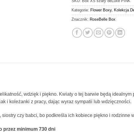
SKU:
Box XS szary deLuxe PINK
Kategorie:
Flower Boxy
,
Kolekcja D
Znacznik:
RoseBelle Box
delikatność, wdzięk i piękno. Kwiaty o tej barwie będą idealny
jak i koleżanki z pracy, dając wyraz sympatii lub wdzięczności.
iostry czy babci, bo podkreśla ich kobiece piękno i rodzinne w
no przez minimum 730 dni