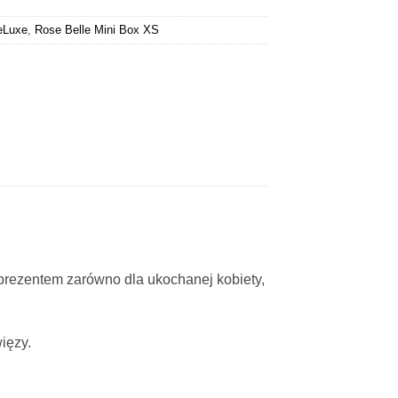
eLuxe
,
Rose Belle Mini Box XS
m prezentem zarówno dla ukochanej kobiety,
ięzy.