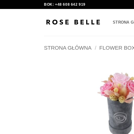
Skip
BOK: +48 608 642 919
to
content
STRONA 
STRONA GŁÓWNA
/
FLOWER BO