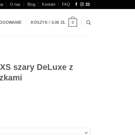
ep
O nas
Blog
Kontakt
FAQ
0
OGOWANIE
KOSZYK /
0,00
ZŁ
 XS szary DeLuxe z
zkami