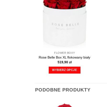
FLOWER BOXY
Rose Belle Box XL flokowany biały
519,90
zł
WYBIERZ OPCJE
Ten
produkt
ma
PODOBNE PRODUKTY
wiele
wariantów.
Opcje