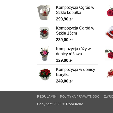
Opcje
Kompozycja Ogród w
można
Szkle kopułka
wybrać
290,90
zł
na
stronie
Kompozycja Ogród w
produktu
Szkle 15cm
239,00
zł
Kompozycja róży w
donicy różowa
129,00
zł
Kompozycja w donicy
Baryłka
249,00
zł
REGULAMIN
POLITYKA PRYWATNOŚCI
ZWR
Copyright 2026 ©
Rosebelle