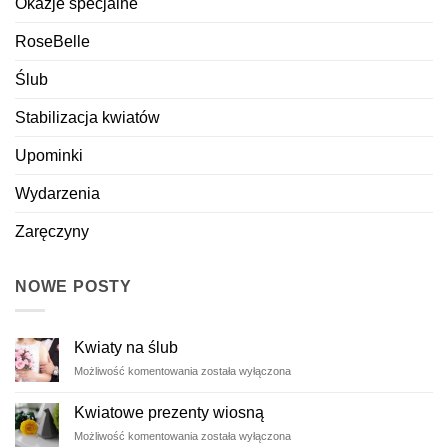
Okazje specjalne
RoseBelle
Ślub
Stabilizacja kwiatów
Upominki
Wydarzenia
Zaręczyny
NOWE POSTY
Kwiaty na ślub
Kwiaty
Możliwość komentowania
została wyłączona
na
ślub
Kwiatowe prezenty wiosną
Kwiatowe
Możliwość komentowania
została wyłączona