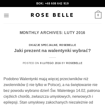
Skip
BOK: +48 608 642 919
to
content
0
MONTHLY ARCHIVES:
LUTY 2016
OKAZJE SPECJALNE
,
ROSEBELLE
Jaki prezent na walentynki wybrać?
POSTED ON
8 LUTEGO 2016
BY
ROSEBELLE
Podobno Walentynki mają więcej przeciwników niż
zwolenników (i nie tylko w Polsce), a na świętowanie nie
bez powodu wybrano dzień Św. Walentego 14.02, patrona
ciężkich chorób, zwłaszcza umysłowych, nerwowych i
epilepsji. Stan umysłowy zakochanych niezależnie od