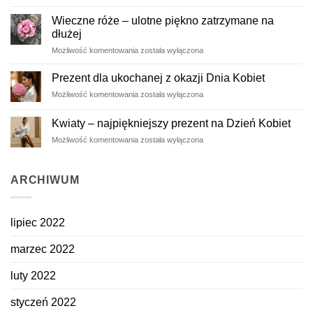
prezenty
wiosną
Wieczne róże – ulotne piękno zatrzymane na
dłużej
Wieczne
Możliwość komentowania
została wyłączona
róże
–
Prezent dla ukochanej z okazji Dnia Kobiet
ulotne
Prezent
Możliwość komentowania
została wyłączona
piękno
dla
zatrzymane
ukochanej
na
Kwiaty – najpiękniejszy prezent na Dzień Kobiet
z
dłużej
Kwiaty
Możliwość komentowania
została wyłączona
okazji
–
Dnia
najpiękniejszy
Kobiet
prezent
ARCHIWUM
na
Dzień
Kobiet
lipiec 2022
marzec 2022
luty 2022
styczeń 2022