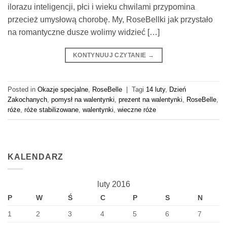
ilorazu inteligencji, płci i wieku chwilami przypomina
przecież umysłową chorobę. My, RoseBellki jak przystało
na romantyczne dusze wolimy widzieć […]
KONTYNUUJ CZYTANIE
→
Posted in
Okazje specjalne
,
RoseBelle
|
Tagi
14 luty
,
Dzień
Zakochanych
,
pomysł na walentynki
,
prezent na walentynki
,
RoseBelle
,
róże
,
róże stabilizowane
,
walentynki
,
wieczne róże
KALENDARZ
luty 2016
P
W
Ś
C
P
S
N
1
2
3
4
5
6
7