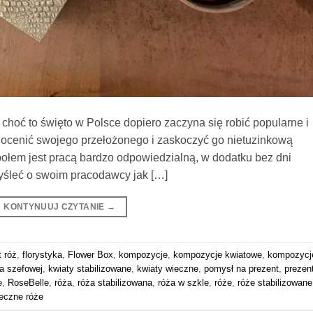
 choć to święto w Polsce dopiero zaczyna się robić popularne i
 docenić swojego przełożonego i zaskoczyć go nietuzinkową
ołem jest pracą bardzo odpowiedzialną, w dodatku bez dni
myśleć o swoim pracodawcy jak […]
KONTYNUUJ CZYTANIE
→
t róż
,
florystyka
,
Flower Box
,
kompozycje
,
kompozycje kwiatowe
,
kompozycj
la szefowej
,
kwiaty stabilizowane
,
kwiaty wieczne
,
pomysł na prezent
,
prezen
e
,
RoseBelle
,
róża
,
róża stabilizowana
,
róża w szkle
,
róże
,
róże stabilizowane
eczne róże