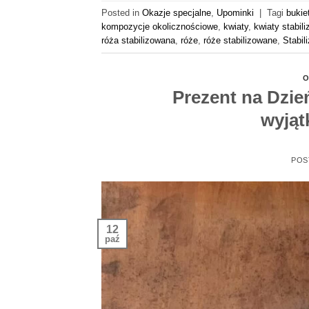
Posted in
Okazje specjalne
,
Upominki
|
Tagi
bukie
kompozycje okolicznościowe
,
kwiaty
,
kwiaty stabil
róża stabilizowana
,
róże
,
róże stabilizowane
,
Stabil
O
Prezent na Dzie
wyją
POS
12
paź