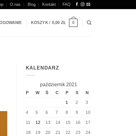
ep
O nas
Blog
Kontakt
FAQ
0
OGOWANIE
KOSZYK /
0,00
ZŁ
KALENDARZ
październik 2021
P
W
Ś
C
P
S
N
1
2
3
4
5
6
7
8
9
10
11
12
13
14
15
16
17
18
19
20
21
22
23
24