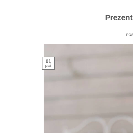
Prezent
PO
01
paź