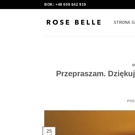
Skip
BOK: +48 608 642 919
to
content
STRONA 
O
Przepraszam. Dziękuj
POS
25