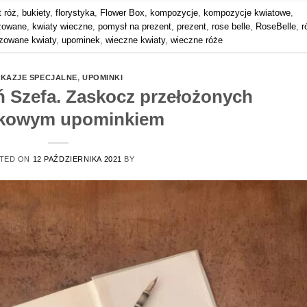
t róż
,
bukiety
,
florystyka
,
Flower Box
,
kompozycje
,
kompozycje kwiatowe
,
izowane
,
kwiaty wieczne
,
pomysł na prezent
,
prezent
,
rose belle
,
RoseBelle
,
r
izowane kwiaty
,
upominek
,
wieczne kwiaty
,
wieczne róże
KAZJE SPECJALNE
,
UPOMINKI
ń Szefa. Zaskocz przełożonych
tkowym upominkiem
TED ON
12 PAŹDZIERNIKA 2021
BY