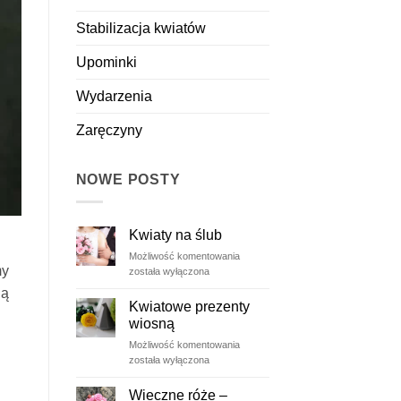
Stabilizacja kwiatów
Upominki
Wydarzenia
Zaręczyny
NOWE POSTY
Kwiaty na ślub
Kwiaty
Możliwość komentowania
my
na
została wyłączona
ślub
ją
Kwiatowe prezenty
wiosną
Kwiatowe
Możliwość komentowania
prezenty
została wyłączona
wiosną
Wieczne róże –