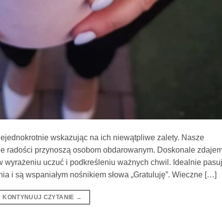
iejednokrotnie wskazując na ich niewątpliwe zalety. Nasze
 ile radości przynoszą osobom obdarowanym. Doskonale zdaje
w wyrażeniu uczuć i podkreśleniu ważnych chwil. Idealnie pasu
nia i są wspaniałym nośnikiem słowa „Gratuluję”. Wieczne […]
KONTYNUUJ CZYTANIE
→