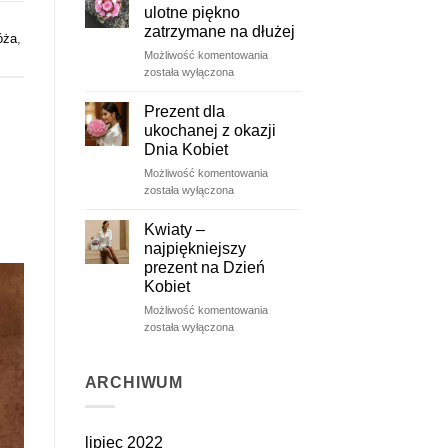
ulotne piękno
zatrzymane na dłużej
óża
,
Wieczne
Możliwość komentowania
róże
została wyłączona
–
ulotne
Prezent dla
piękno
ukochanej z okazji
zatrzymane
Dnia Kobiet
na
Prezent
Możliwość komentowania
dłużej
dla
została wyłączona
ukochanej
z
Kwiaty –
okazji
najpiękniejszy
Dnia
prezent na Dzień
Kobiet
Kobiet
Kwiaty
Możliwość komentowania
–
została wyłączona
najpiękniejszy
prezent
na
ARCHIWUM
Dzień
Kobiet
lipiec 2022