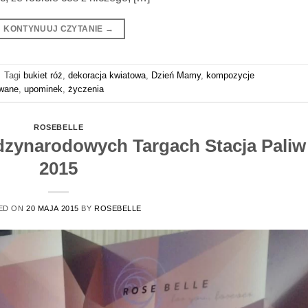
KONTYNUUJ CZYTANIE
→
|
Tagi
bukiet róż
,
dekoracja kwiatowa
,
Dzień Mamy
,
kompozycje
owane
,
upominek
,
życzenia
ROSEBELLE
ędzynarodowych Targach Stacja Paliw
2015
ED ON
20 MAJA 2015
BY
ROSEBELLE