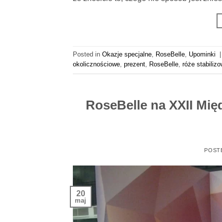
Posted in
Okazje specjalne
,
RoseBelle
,
Upominki
okolicznościowe
,
prezent
,
RoseBelle
,
róże stabiliz
RoseBelle na XXII Mi
POST
20
maj