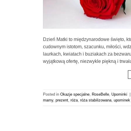
Dzień Matki to międzynarodowe święto, k
cudownym istotom, szacunku, miłości, wdz
laurkach, kwiatach i buziakach za bezwa
wyjątkową ofertę, niezwykle piękną i trwał
Posted in
Okazje specjalne
,
RoseBelle
,
Upominki
mamy
,
prezent
,
róża
,
róża stabilizowana
,
upominek