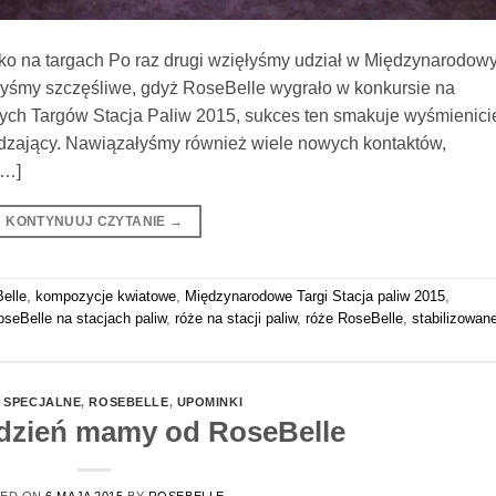
isko na targach Po raz drugi wzięłyśmy udział w Międzynarodow
łyśmy szczęśliwe, gdyż RoseBelle wygrało w konkursie na
wych Targów Stacja Paliw 2015, sukces ten smakuje wyśmienici
dzający. Nawiązałyśmy również wiele nowych kontaktów,
[…]
KONTYNUUJ CZYTANIE
→
elle
,
kompozycje kwiatowe
,
Międzynarodowe Targi Stacja paliw 2015
,
seBelle na stacjach paliw
,
róże na stacji paliw
,
róże RoseBelle
,
stabilizowan
 SPECJALNE
,
ROSEBELLE
,
UPOMINKI
 dzień mamy od RoseBelle