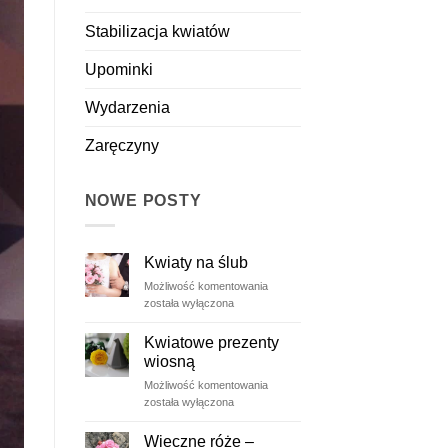
Stabilizacja kwiatów
Upominki
Wydarzenia
Zaręczyny
NOWE POSTY
Kwiaty na ślub
Kwiaty
Możliwość komentowania
na
została wyłączona
ślub
Kwiatowe prezenty
wiosną
Kwiatowe
Możliwość komentowania
prezenty
została wyłączona
wiosną
Wieczne róże –