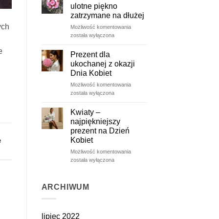
ulotne piękno
zatrzymane na dłużej
ych
Wieczne
Możliwość komentowania
róże
została wyłączona
–
e
ulotne
Prezent dla
piękno
ukochanej z okazji
zatrzymane
Dnia Kobiet
na
Prezent
Możliwość komentowania
dłużej
dla
została wyłączona
ukochanej
z
Kwiaty –
okazji
najpiękniejszy
Dnia
prezent na Dzień
Kobiet
Kobiet
e
Kwiaty
Możliwość komentowania
–
została wyłączona
najpiękniejszy
prezent
na
ARCHIWUM
Dzień
Kobiet
lipiec 2022