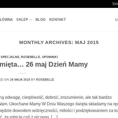
Skl
GŁÓWNA
SKLEP
BLOG
KONTAKT
L
MONTHLY ARCHIVES:
MAJ 2015
 SPECJALNE
,
ROSEBELLE
,
UPOMINKI
amięta… 26 maj Dzień Mamy
ED ON
26 MAJA 2015
BY
ROSEBELLE
ą odwagę, cierpliwość, dobroć, zrozumienie, ale tak bardzo
 Wam. Ukochane Mamy W Dniu Waszego święta składamy na rę
 będzie dowodem wdzięczności, miłości i podziękowaniem za to
ć, że robicie coś z niczego, […]