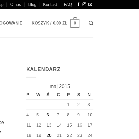
ep
O nas
Blog
Kontakt
FAQ
0
OGOWANIE
KOSZYK /
0,00
ZŁ
KALENDARZ
maj 2015
P
W
Ś
C
P
S
N
1
2
3
4
5
6
7
8
9
10
ce
11
12
13
14
15
16
17
,
18
19
20
21
22
23
24