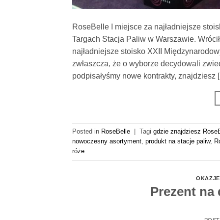
RoseBelle I miejsce za najładniejsze sto
Targach Stacja Paliw w Warszawie. Wróci
najładniejsze stoisko XXII Międzynarodo
zwłaszcza, że o wyborze decydowali zwie
podpisałyśmy nowe kontrakty, znajdziesz 
Posted in
RoseBelle
|
Tagi
gdzie znajdziesz RoseB
nowoczesny asortyment
,
produkt na stacje paliw
,
Ro
róże
OKAZJE
Prezent na