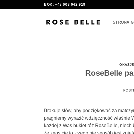
Skip
BOK: +48 608 642 919
to
content
STRONA 
OKAZJE
RoseBelle p
POST
Brakuje słów, aby podziękować za matczyn
pragniemy wyrazić wdzięczność właśnie
każdej z Was bukiet róż RoseBelle, niech
że znosicie to, czego nie sposób jest znieś