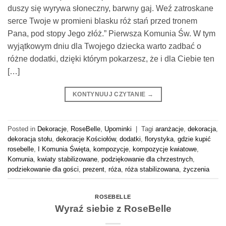
duszy się wyrywa słoneczny, barwny gaj. Weź zatroskane
serce Twoje w promieni blasku róż stań przed tronem
Pana, pod stopy Jego złóż.” Pierwsza Komunia Św. W tym
wyjątkowym dniu dla Twojego dziecka warto zadbać o
różne dodatki, dzięki którym pokarzesz, że i dla Ciebie ten
[…]
KONTYNUUJ CZYTANIE
→
Posted in
Dekoracje
,
RoseBelle
,
Upominki
|
Tagi
aranżacje
,
dekoracja
,
dekoracja stołu
,
dekoracje Kościołów
,
dodatki
,
florystyka
,
gdzie kupić
rosebelle
,
I Komunia Święta
,
kompozycje
,
kompozycje kwiatowe
,
Komunia
,
kwiaty stabilizowane
,
podziękowanie dla chrzestnych
,
podziekowanie dla gości
,
prezent
,
róża
,
róża stabilizowana
,
życzenia
ROSEBELLE
Wyraź siebie z RoseBelle