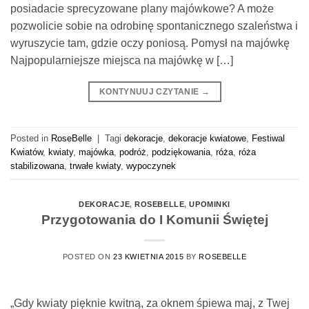
posiadacie sprecyzowane plany majówkowe? A może
pozwolicie sobie na odrobinę spontanicznego szaleństwa i
wyruszycie tam, gdzie oczy poniosą. Pomysł na majówkę
Najpopularniejsze miejsca na majówkę w […]
KONTYNUUJ CZYTANIE
→
Posted in
RoseBelle
|
Tagi
dekoracje
,
dekoracje kwiatowe
,
Festiwal
Kwiatów
,
kwiaty
,
majówka
,
podróż
,
podziękowania
,
róża
,
róża
stabilizowana
,
trwałe kwiaty
,
wypoczynek
DEKORACJE
,
ROSEBELLE
,
UPOMINKI
Przygotowania do I Komunii Świętej
POSTED ON
23 KWIETNIA 2015
BY
ROSEBELLE
„Gdy kwiaty pięknie kwitną, za oknem śpiewa maj, z Twej