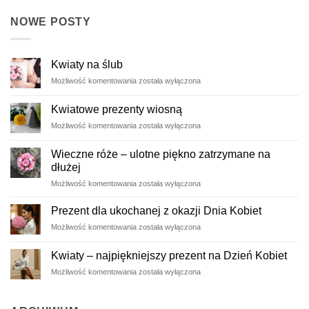
NOWE POSTY
Kwiaty na ślub
Kwiaty
Możliwość komentowania
została wyłączona
na
ślub
Kwiatowe prezenty wiosną
Kwiatowe
Możliwość komentowania
została wyłączona
prezenty
wiosną
Wieczne róże – ulotne piękno zatrzymane na
dłużej
Wieczne
Możliwość komentowania
została wyłączona
róże
–
Prezent dla ukochanej z okazji Dnia Kobiet
ulotne
Prezent
Możliwość komentowania
została wyłączona
piękno
dla
zatrzymane
ukochanej
na
Kwiaty – najpiękniejszy prezent na Dzień Kobiet
z
dłużej
Kwiaty
Możliwość komentowania
została wyłączona
okazji
–
Dnia
najpiękniejszy
Kobiet
prezent