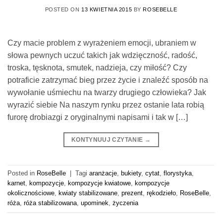
POSTED ON
13 KWIETNIA 2015
BY
ROSEBELLE
Czy macie problem z wyrażeniem emocji, ubraniem w
słowa pewnych uczuć takich jak wdzięczność, radość,
troska, tęsknota, smutek, nadzieja, czy miłość? Czy
potraficie zatrzymać bieg przez życie i znaleźć sposób na
wywołanie uśmiechu na twarzy drugiego człowieka? Jak
wyrazić siebie Na naszym rynku przez ostanie lata robią
furorę drobiazgi z oryginalnymi napisami i tak w […]
KONTYNUUJ CZYTANIE
→
Posted in
RoseBelle
|
Tagi
aranżacje
,
bukiety
,
cytat
,
florystyka
,
karnet
,
kompozycje
,
kompozycje kwiatowe
,
kompozycje
okolicznościowe
,
kwiaty stabilizowane
,
prezent
,
rękodzieło
,
RoseBelle
,
róża
,
róża stabilizowana
,
upominek
,
życzenia