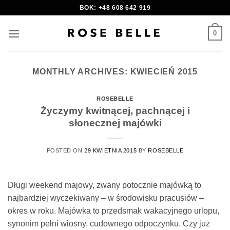
Skip
BOK: +48 608 642 919
to
content
0
MONTHLY ARCHIVES:
KWIECIEŃ 2015
ROSEBELLE
Życzymy kwitnącej, pachnącej i
słonecznej majówki
POSTED ON
29 KWIETNIA 2015
BY
ROSEBELLE
Długi weekend majowy, zwany potocznie majówką to
najbardziej wyczekiwany – w środowisku pracusiów –
okres w roku. Majówka to przedsmak wakacyjnego urlopu,
synonim pełni wiosny, cudownego odpoczynku. Czy już