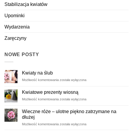
Stabilizacja kwiatów
Upominki
Wydarzenia
Zaręczyny
NOWE POSTY
Kwiaty na ślub
Kwiaty
Możliwość komentowania
została wyłączona
na
ślub
Kwiatowe prezenty wiosną
Kwiatowe
Możliwość komentowania
została wyłączona
prezenty
wiosną
Wieczne róże – ulotne piękno zatrzymane na
dłużej
Wieczne
Możliwość komentowania
została wyłączona
róże