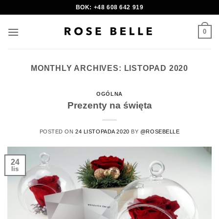
Skip
BOK: +48 608 642 919
to
content
0
MONTHLY ARCHIVES:
LISTOPAD 2020
OGÓLNA
Prezenty na święta
POSTED ON
24 LISTOPADA 2020
BY
@ROSEBELLE
24
lis