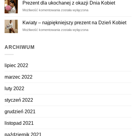
–
Prezent dla ukochanej z okazji Dnia Kobiet
ulotne
Prezent
Możliwość komentowania
została wyłączona
piękno
dla
zatrzymane
ukochanej
na
Kwiaty – najpiękniejszy prezent na Dzień Kobiet
z
dłużej
Kwiaty
Możliwość komentowania
została wyłączona
okazji
–
Dnia
najpiękniejszy
Kobiet
prezent
ARCHIWUM
na
Dzień
Kobiet
lipiec 2022
marzec 2022
luty 2022
styczeń 2022
grudzień 2021
listopad 2021
październik 2021