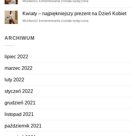
Prezent
Możliwość komentowania
została wyłączona
piękno
dla
zatrzymane
ukochanej
na
Kwiaty – najpiękniejszy prezent na Dzień Kobiet
z
dłużej
Kwiaty
Możliwość komentowania
została wyłączona
okazji
–
Dnia
najpiękniejszy
Kobiet
prezent
ARCHIWUM
na
Dzień
Kobiet
lipiec 2022
marzec 2022
luty 2022
styczeń 2022
grudzień 2021
listopad 2021
październik 2021