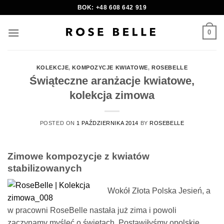
Skip
BOK: +48 608 642 919
to
content
0
KOLEKCJE
,
KOMPOZYCJE KWIATOWE
,
ROSEBELLE
Świąteczne aranżacje kwiatowe,
kolekcja zimowa
POSTED ON
1 PAŹDZIERNIKA 2014
BY
ROSEBELLE
Zimowe kompozycje z kwiatów
stabilizowanych
Wokół Złota Polska Jesień, a
w pracowni RoseBelle nastała już zima i powoli
zaczynamy myśleć o świętach. Postawiłyśmy opolskie