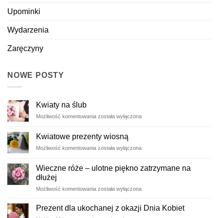
Upominki
Wydarzenia
Zaręczyny
NOWE POSTY
Kwiaty na ślub
Kwiaty
Możliwość komentowania
została wyłączona
na
ślub
Kwiatowe prezenty wiosną
Kwiatowe
Możliwość komentowania
została wyłączona
prezenty
wiosną
Wieczne róże – ulotne piękno zatrzymane na
dłużej
Wieczne
Możliwość komentowania
została wyłączona
róże
–
Prezent dla ukochanej z okazji Dnia Kobiet
ulotne