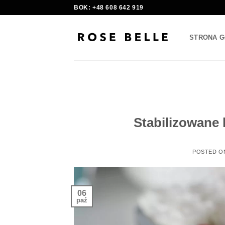
Skip
BOK: +48 608 642 919
to
content
STRONA 
Stabilizowane 
POSTED 
06
paź