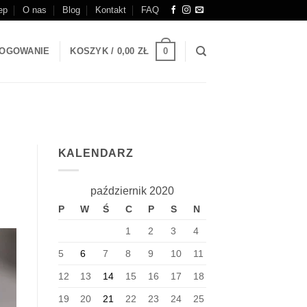
ep
O nas
Blog
Kontakt
FAQ
0
OGOWANIE
KOSZYK /
0,00
ZŁ
KALENDARZ
październik 2020
P
W
Ś
C
P
S
N
1
2
3
4
5
6
7
8
9
10
11
12
13
14
15
16
17
18
19
20
21
22
23
24
25