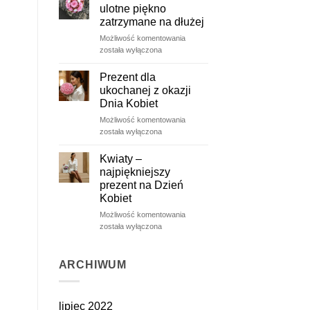
ulotne piękno
zatrzymane na dłużej
Wieczne
Możliwość komentowania
róże
została wyłączona
–
ulotne
Prezent dla
piękno
ukochanej z okazji
zatrzymane
Dnia Kobiet
na
Prezent
Możliwość komentowania
dłużej
dla
została wyłączona
ukochanej
z
Kwiaty –
okazji
najpiękniejszy
Dnia
prezent na Dzień
Kobiet
Kobiet
Kwiaty
Możliwość komentowania
–
została wyłączona
najpiękniejszy
prezent
na
ARCHIWUM
Dzień
Kobiet
lipiec 2022