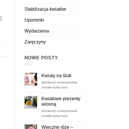
Stabilizacja kwiatów
]
Upominki
Wydarzenia
Zaręczyny
NOWE POSTY
Kwiaty na ślub
Kwiaty
Możliwość komentowania
na
została wyłączona
ślub
Kwiatowe prezenty
wiosną
Kwiatowe
Możliwość komentowania
prezenty
została wyłączona
wiosną
Wieczne róże –