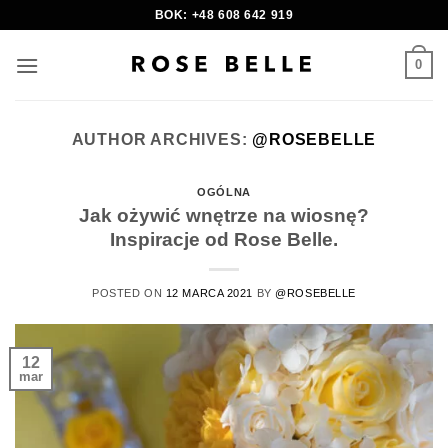
Skip
BOK: +48 608 642 919
to
content
0
AUTHOR ARCHIVES:
@ROSEBELLE
OGÓLNA
Jak ożywić wnętrze na wiosnę?
Inspiracje od Rose Belle.
POSTED ON
12 MARCA 2021
BY
@ROSEBELLE
12
mar