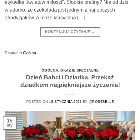
etykietkę „kwiatów miłości”. Słodkie praliny? Nie od dziś
wiadomo, że czekolada jest jednym z najlepszych
afrodyzjaków. A może klasyczna […]
KONTYNUUJ CZYTANIE
→
Posted in
Ogólna
OGÓLNA
,
OKAZJE SPECJALNE
Dzień Babci i Dziadka. Przekaż
dziadkom najpiękniejsze życzenia!
POSTED ON
15 STYCZNIA 2021
BY
@ROSEBELLE
15
sty