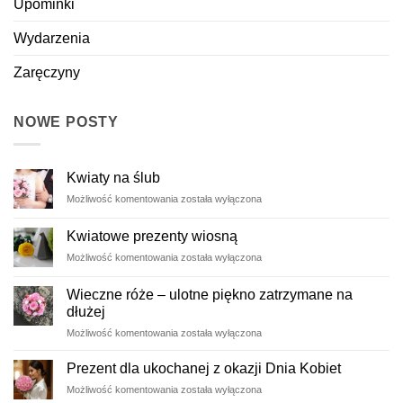
Upominki
Wydarzenia
Zaręczyny
NOWE POSTY
Kwiaty na ślub
Kwiaty
Możliwość komentowania
została wyłączona
na
ślub
Kwiatowe prezenty wiosną
Kwiatowe
Możliwość komentowania
została wyłączona
prezenty
wiosną
Wieczne róże – ulotne piękno zatrzymane na
dłużej
Wieczne
Możliwość komentowania
została wyłączona
róże
–
Prezent dla ukochanej z okazji Dnia Kobiet
ulotne
Prezent
Możliwość komentowania
została wyłączona
piękno