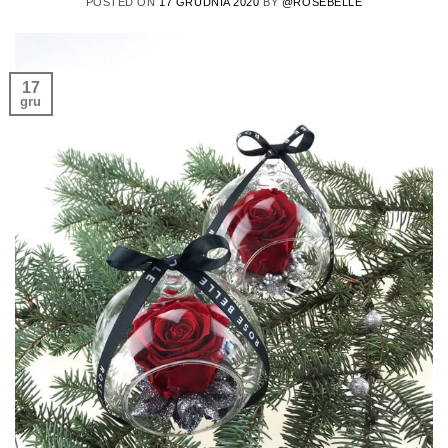
POSTED ON
17 GRUDNIA 2020
BY
@ROSEBELLE
17
gru