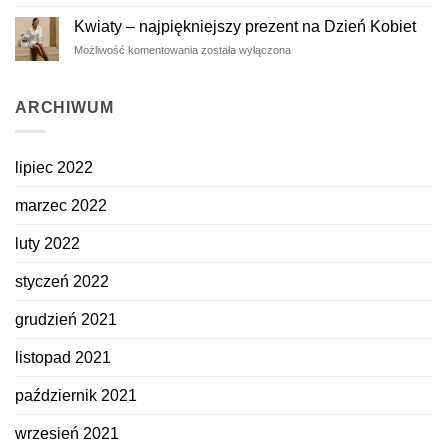
dla
zatrzymane
ukochanej
na
Kwiaty – najpiękniejszy prezent na Dzień Kobiet
z
dłużej
Kwiaty
Możliwość komentowania
została wyłączona
okazji
–
Dnia
najpiękniejszy
Kobiet
prezent
ARCHIWUM
na
Dzień
Kobiet
lipiec 2022
marzec 2022
luty 2022
styczeń 2022
grudzień 2021
listopad 2021
październik 2021
wrzesień 2021