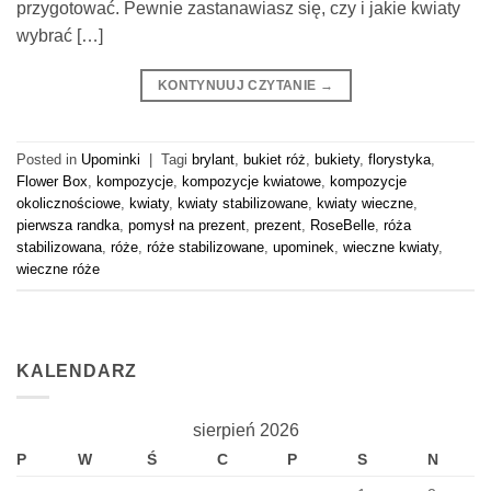
przygotować. Pewnie zastanawiasz się, czy i jakie kwiaty
wybrać […]
KONTYNUUJ CZYTANIE
→
Posted in
Upominki
|
Tagi
brylant
,
bukiet róż
,
bukiety
,
florystyka
,
Flower Box
,
kompozycje
,
kompozycje kwiatowe
,
kompozycje
okolicznościowe
,
kwiaty
,
kwiaty stabilizowane
,
kwiaty wieczne
,
pierwsza randka
,
pomysł na prezent
,
prezent
,
RoseBelle
,
róża
stabilizowana
,
róże
,
róże stabilizowane
,
upominek
,
wieczne kwiaty
,
wieczne róże
KALENDARZ
sierpień 2026
P
W
Ś
C
P
S
N