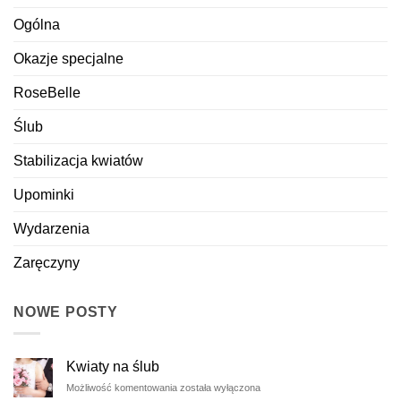
Ogólna
Okazje specjalne
RoseBelle
Ślub
Stabilizacja kwiatów
Upominki
Wydarzenia
Zaręczyny
NOWE POSTY
Kwiaty na ślub
Kwiaty
Możliwość komentowania
została wyłączona