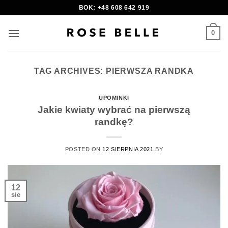
Skip
BOK: +48 608 642 919
to
content
0
TAG ARCHIVES:
PIERWSZA RANDKA
UPOMINKI
Jakie kwiaty wybrać na pierwszą
randkę?
POSTED ON
12 SIERPNIA 2021
BY
12
sie