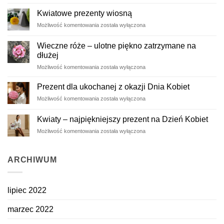
na
ślub
Kwiatowe prezenty wiosną
Kwiatowe
Możliwość komentowania
została wyłączona
prezenty
wiosną
Wieczne róże – ulotne piękno zatrzymane na
dłużej
Wieczne
Możliwość komentowania
została wyłączona
róże
–
Prezent dla ukochanej z okazji Dnia Kobiet
ulotne
Prezent
Możliwość komentowania
została wyłączona
piękno
dla
zatrzymane
ukochanej
na
Kwiaty – najpiękniejszy prezent na Dzień Kobiet
z
dłużej
Kwiaty
Możliwość komentowania
została wyłączona
okazji
–
Dnia
najpiękniejszy
Kobiet
prezent
ARCHIWUM
na
Dzień
Kobiet
lipiec 2022
marzec 2022