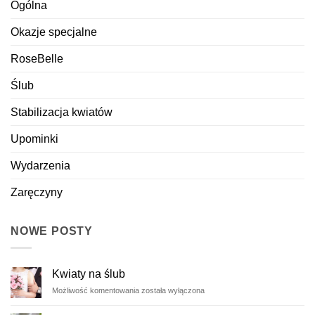
Ogólna
Okazje specjalne
RoseBelle
Ślub
Stabilizacja kwiatów
Upominki
Wydarzenia
Zaręczyny
NOWE POSTY
Kwiaty na ślub
Kwiaty
Możliwość komentowania
została wyłączona
na
ślub