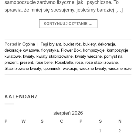
samopoczucie zarówno fizyczne, jak i psychiczne. To
sprawia, że mniej się stresujemy, jesteśmy bardziej […]
KONTYNUUJ CZYTANIE
→
Posted in
Ogólna
|
Tagi
brylant
,
bukiet róż
,
bukiety
,
dekoracja
,
dekoracje kwiatowe
,
florystyka
,
Flower Box
,
kompozycje
,
kompozycje
kwiatowe
,
kwiaty
,
kwiaty stabilizowane
,
kwiaty wieczne
,
pomysł na
prezent
,
prezent
,
rose belle
,
RoseBelle
,
róże
,
róże stabilizowane
,
Stabilizowane kwiaty
,
upominek
,
wakacje
,
wieczne kwiaty
,
wieczne róże
KALENDARZ
sierpień 2026
P
W
Ś
C
P
S
N
1
2