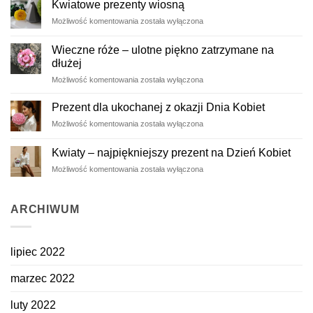
Kwiatowe prezenty wiosną
Kwiatowe
Możliwość komentowania
została wyłączona
prezenty
wiosną
Wieczne róże – ulotne piękno zatrzymane na
dłużej
Wieczne
Możliwość komentowania
została wyłączona
róże
–
Prezent dla ukochanej z okazji Dnia Kobiet
ulotne
Prezent
Możliwość komentowania
została wyłączona
piękno
dla
zatrzymane
ukochanej
na
Kwiaty – najpiękniejszy prezent na Dzień Kobiet
z
dłużej
Kwiaty
Możliwość komentowania
została wyłączona
okazji
–
Dnia
najpiękniejszy
Kobiet
prezent
ARCHIWUM
na
Dzień
Kobiet
lipiec 2022
marzec 2022
luty 2022