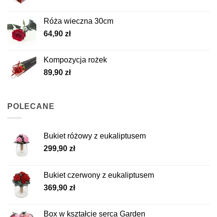
Róża wieczna 30cm
64,90
zł
Kompozycja rożek
89,90
zł
POLECANE
Bukiet różowy z eukaliptusem
299,90
zł
Bukiet czerwony z eukaliptusem
369,90
zł
Box w kształcie serca Garden