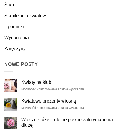
Ślub
Stabilizacja kwiatów
Upominki
Wydarzenia
Zaręczyny
NOWE POSTY
Kwiaty na ślub
Kwiaty
Możliwość komentowania
została wyłączona
na
ślub
Kwiatowe prezenty wiosną
Kwiatowe
Możliwość komentowania
została wyłączona
prezenty
wiosną
Wieczne róże – ulotne piękno zatrzymane na
dłużej