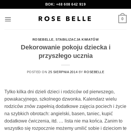
Skip
BOK: +48 608 642 919
to
content
0
ROSEBELLE
,
STABILIZACJA KWIATÓW
Dekorowanie pokoju dziecka i
przyszłego ucznia
POSTED ON
25 SIERPNIA 2014
BY
ROSEBELLE
Tylko kilka dni dzieli dzieci i rodziców od pierwszego,
powakacyjnego, szkolnego dzwonka. Kalendarz wielu
rodziców znów zapełnią dodatkowe zajęcia pociech i życie
na szybkich obrotach: angielski, basen, taniec, kupić
dodatkowe ćwiczenia, itd. … lista nie ma końca. Zanim to
wszystko się rozpocznie możemy umilić sobie i dzieciom te