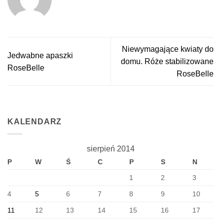
Niewymagające kwiaty do
Jedwabne apaszki
domu. Róże stabilizowane
RoseBelle
RoseBelle
KALENDARZ
sierpień 2014
P
W
Ś
C
P
S
N
1
2
3
4
5
6
7
8
9
10
11
12
13
14
15
16
17