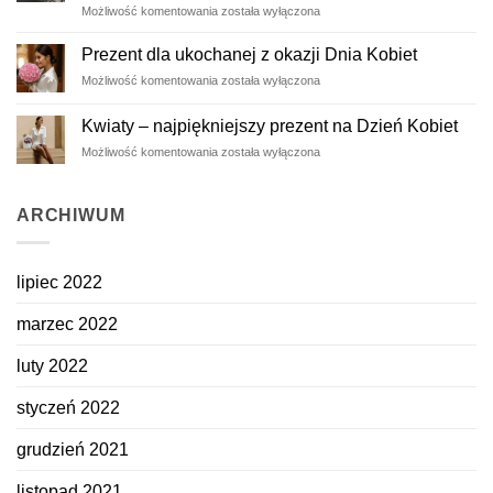
Wieczne
Możliwość komentowania
została wyłączona
róże
–
Prezent dla ukochanej z okazji Dnia Kobiet
ulotne
Prezent
Możliwość komentowania
została wyłączona
piękno
dla
zatrzymane
ukochanej
na
Kwiaty – najpiękniejszy prezent na Dzień Kobiet
z
dłużej
Kwiaty
Możliwość komentowania
została wyłączona
okazji
–
Dnia
najpiękniejszy
Kobiet
prezent
ARCHIWUM
na
Dzień
Kobiet
lipiec 2022
marzec 2022
luty 2022
styczeń 2022
grudzień 2021
listopad 2021