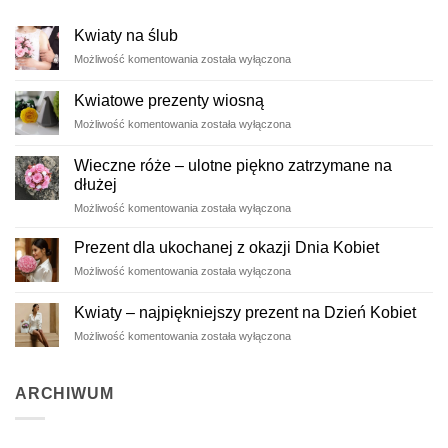
Kwiaty na ślub
Kwiaty
Możliwość komentowania
została wyłączona
na
ślub
Kwiatowe prezenty wiosną
Kwiatowe
Możliwość komentowania
została wyłączona
prezenty
wiosną
Wieczne róże – ulotne piękno zatrzymane na
dłużej
Wieczne
Możliwość komentowania
została wyłączona
róże
–
Prezent dla ukochanej z okazji Dnia Kobiet
ulotne
Prezent
Możliwość komentowania
została wyłączona
piękno
dla
zatrzymane
ukochanej
na
Kwiaty – najpiękniejszy prezent na Dzień Kobiet
z
dłużej
Kwiaty
Możliwość komentowania
została wyłączona
okazji
–
Dnia
najpiękniejszy
Kobiet
prezent
ARCHIWUM
na
Dzień
Kobiet