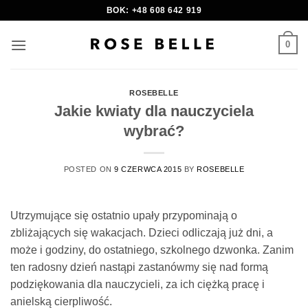
Skip
BOK: +48 608 642 919
to
content
0
ROSEBELLE
Jakie kwiaty dla nauczyciela
wybrać?
POSTED ON
9 CZERWCA 2015
BY
ROSEBELLE
Utrzymujące się ostatnio upały przypominają o
zbliżających się wakacjach. Dzieci odliczają już dni, a
może i godziny, do ostatniego, szkolnego dzwonka. Zanim
ten radosny dzień nastąpi zastanówmy się nad formą
podziękowania dla nauczycieli, za ich ciężką pracę i
anielską cierpliwość.