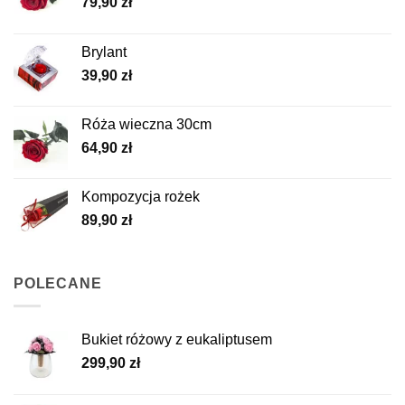
79,90
zł
Brylant
39,90
zł
Róża wieczna 30cm
64,90
zł
Kompozycja rożek
89,90
zł
POLECANE
Bukiet różowy z eukaliptusem
299,90
zł