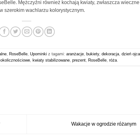
seBelle. Mężczyźni również kochają kwiaty, zwłaszcza wieczne
 w szerokim wachlarzu kolorystycznym.
alne
,
RoseBelle
,
Upominki
z tagami:
aranżacje
,
bukiety
,
dekoracja
,
dzień ojca
okolicznościowe
,
kwiaty stabilizowane
,
prezent
,
RoseBelle
,
róża
.
?
Wakacje w ogrodzie różanym