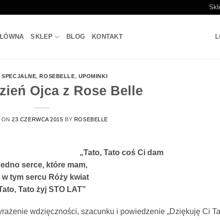
Skl
GŁÓWNA
SKLEP
BLOG
KONTAKT
L
 SPECJALNE
,
ROSEBELLE
,
UPOMINKI
zień Ojca z Rose Belle
 ON
23 CZERWCA 2015
BY
ROSEBELLE
„Tato, Tato coś Ci dam
Jedno serce, które mam,
 w tym sercu Róży kwiat
Tato, Tato żyj STO LAT”
ażenie wdzięczności, szacunku i powiedzenie „Dziękuję Ci Ta