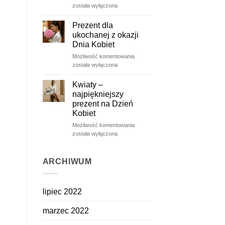
róże
została wyłączona
–
ulotne
Prezent dla
piękno
ukochanej z okazji
zatrzymane
Dnia Kobiet
na
Prezent
Możliwość komentowania
dłużej
dla
została wyłączona
ukochanej
z
Kwiaty –
okazji
najpiękniejszy
Dnia
prezent na Dzień
Kobiet
Kobiet
Kwiaty
Możliwość komentowania
–
została wyłączona
najpiękniejszy
prezent
na
ARCHIWUM
Dzień
Kobiet
lipiec 2022
marzec 2022