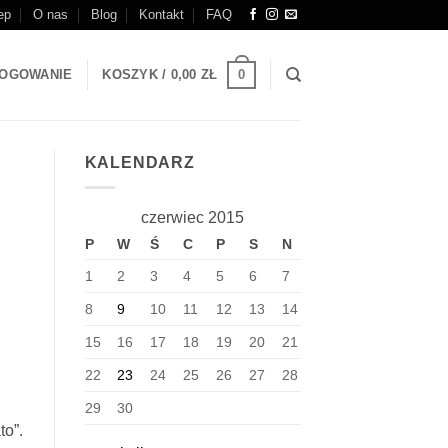
ep
O nas
Blog
Kontakt
FAQ
0
OGOWANIE
KOSZYK /
0,00
ZŁ
KALENDARZ
czerwiec 2015
P
W
Ś
C
P
S
N
1
2
3
4
5
6
7
8
9
10
11
12
13
14
15
16
17
18
19
20
21
22
23
24
25
26
27
28
29
30
to”.