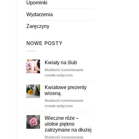
Upominki
Wydarzenia
Zaręczyny
NOWE POSTY
Kwiaty na ślub
Kwiaty
Możliwość komentowania
na
została wyłączona
ślub
Kwiatowe prezenty
wiosną
Kwiatowe
Możliwość komentowania
prezenty
została wyłączona
wiosną
Wieczne róże –
ulotne piękno
zatrzymane na dłużej
Wieczne
Możliwość komentowania