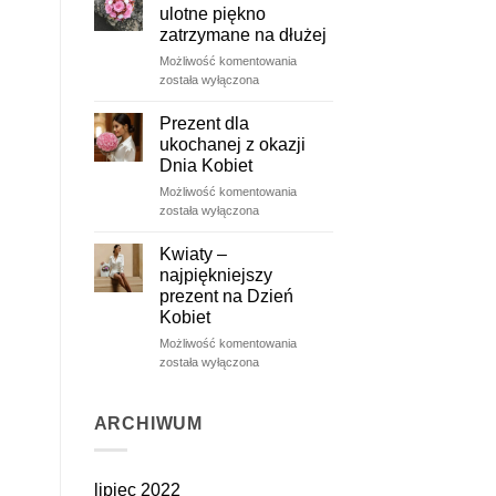
ulotne piękno
zatrzymane na dłużej
Wieczne
Możliwość komentowania
róże
została wyłączona
–
ulotne
Prezent dla
piękno
ukochanej z okazji
zatrzymane
Dnia Kobiet
na
Prezent
Możliwość komentowania
dłużej
dla
została wyłączona
ukochanej
z
Kwiaty –
okazji
najpiękniejszy
Dnia
prezent na Dzień
Kobiet
Kobiet
Kwiaty
Możliwość komentowania
–
została wyłączona
najpiękniejszy
prezent
na
ARCHIWUM
Dzień
Kobiet
lipiec 2022