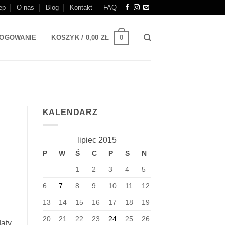
ep
O nas
Blog
Kontakt
FAQ
0
OGOWANIE
KOSZYK /
0,00
ZŁ
KALENDARZ
lipiec 2015
P
W
Ś
C
P
S
N
1
2
3
4
5
6
7
8
9
10
11
12
13
14
15
16
17
18
19
20
21
22
23
24
25
26
daty