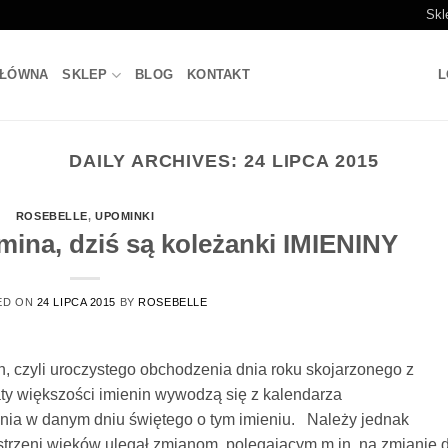
Skl
GŁÓWNA
SKLEP
BLOG
KONTAKT
L
DAILY ARCHIVES:
24 LIPCA 2015
ROSEBELLE
,
UPOMINKI
mina, dziś są koleżanki IMIENINY
ED ON
24 LIPCA 2015
BY
ROSEBELLE
n, czyli uroczystego obchodzenia dnia roku skojarzonego z
y większości imienin wywodzą się z kalendarza
enia w danym dniu świętego o tym imieniu. Należy jednak
estrzeni wieków ulegał zmianom, polegającym m.in. na zmianie 