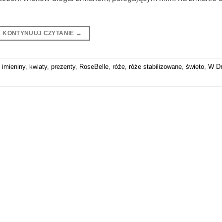
KONTYNUUJ CZYTANIE
→
,
imieniny
,
kwiaty
,
prezenty
,
RoseBelle
,
róże
,
róże stabilizowane
,
święto
,
W Dn