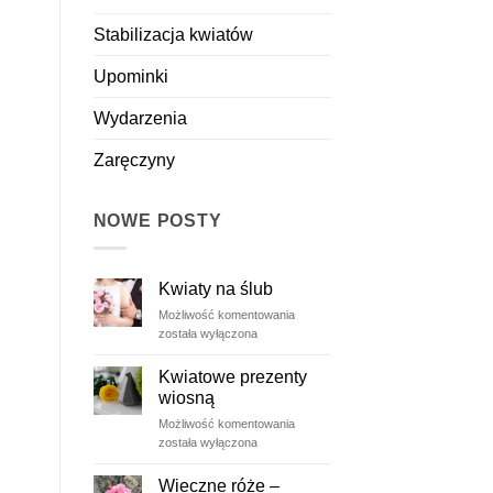
Stabilizacja kwiatów
Upominki
Wydarzenia
Zaręczyny
NOWE POSTY
Kwiaty na ślub
Kwiaty
Możliwość komentowania
na
została wyłączona
ślub
Kwiatowe prezenty
wiosną
Kwiatowe
Możliwość komentowania
prezenty
została wyłączona
wiosną
Wieczne róże –