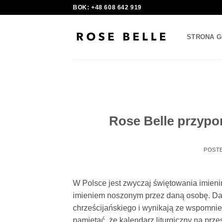
Skip
BOK: +48 608 642 919
to
content
STRONA 
Rose Belle przypo
POST
W Polsce jest zwyczaj świętowania imieni
imieniem noszonym przez daną osobę. Dat
chrześcijańskiego i wynikają ze wspomni
pamiętać, że kalendarz liturgiczny na prz