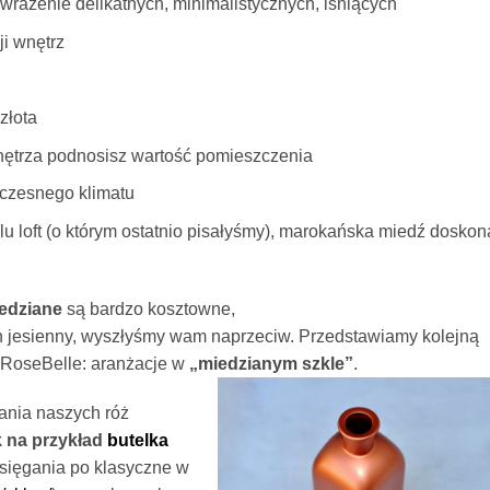
wrażenie delikatnych, minimalistycznych, lśniących
i wnętrz
złota
ętrza podnosisz wartość pomieszczenia
oczesnego klimatu
lu loft (o którym ostatnio pisałyśmy), marokańska miedź doskon
iedziane
są bardzo kosztowne,
on jesienny, wyszłyśmy wam naprzeciw. Przedstawiamy kolejną
 RoseBelle: aranżacje w
„miedzianym szkle”
.
ania naszych róż
k na przykład
butelka
sięgania po klasyczne w