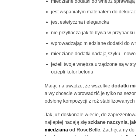
miedziane dodatki do wnętrz sprawiają 
jest wspaniałym materiałem do dekoracj
jest estetyczna i elegancka
nie przytłacza jak to bywa w przypadku 
wprowadzając miedziane dodatki do wn
miedziane dodatki nadają szyku i now
jeżeli twoje wnętrza urządzone są w sty
ociepli kolor betonu
Mając na uwadze, że wszelkie
dodatki m
a wy chcecie wprowadzić je tylko na sez
odsłonę kompozycji z róż stabilizowanych
Jak już doskonale wiecie, do zaprezentow
najlepiej nadają się
szklane naczynia, ja
miedziana
od RoseBelle
. Zachęcamy do 