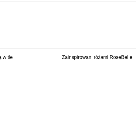
 w tle
Zainspirowani różami RoseBelle