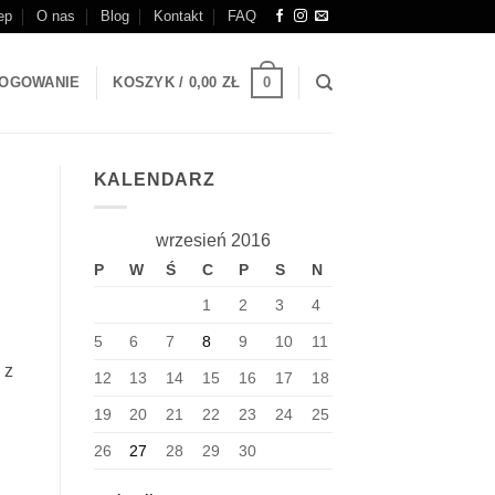
ep
O nas
Blog
Kontakt
FAQ
0
OGOWANIE
KOSZYK /
0,00
ZŁ
KALENDARZ
wrzesień 2016
P
W
Ś
C
P
S
N
1
2
3
4
5
6
7
8
9
10
11
 z
12
13
14
15
16
17
18
19
20
21
22
23
24
25
26
27
28
29
30