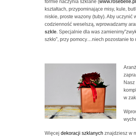
formie naczynia szklane (
www.rosebelle.pl
kształtach, przypominające misy, kule, but
niskie, proste wazony (tuby). Aby uczynić
codzienność weselszą, wprowadzamy ara
szkle
. Specjalnie dla was zamienimy”zwyk
szkło”, przy pomocy…niech pozostanie to 
Aranż
zapra
Nasz 
kompl
w zak
Wprow
wycho
Więcej
dekoracji szklanych
znajdziesz w n