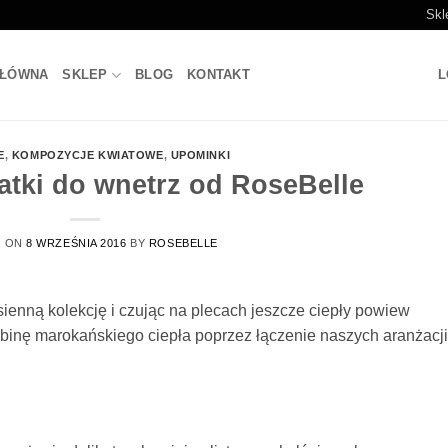
Skl
GŁÓWNA
SKLEP
BLOG
KONTAKT
L
E
,
KOMPOZYCJE KWIATOWE
,
UPOMINKI
atki do wnetrz od RoseBelle
D ON
8 WRZEŚNIA 2016
BY
ROSEBELLE
sienną kolekcję i czując na plecach jeszcze ciepły powiew
binę marokańskiego ciepła poprzez łączenie naszych aranżacji