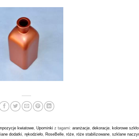
mpozycje kwiatowe
,
Upominki
z tagami:
aranżacje
,
dekoracje
,
kolorowe szkło
iane dodatki
,
rękodzieło
,
RoseBelle
,
róże
,
róże stabilizowane
,
szklane naczy