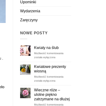
Upominki
Wydarzenia
Zaręczyny
NOWE POSTY
Kwiaty na ślub
Kwiaty
Możliwość komentowania
na
została wyłączona
 .
ślub
Kwiatowe prezenty
wiosną
Kwiatowe
Możliwość komentowania
prezenty
została wyłączona
wiosną
eło
Wieczne róże –
ulotne piękno
zatrzymane na dłużej
Wieczne
Możliwość komentowania