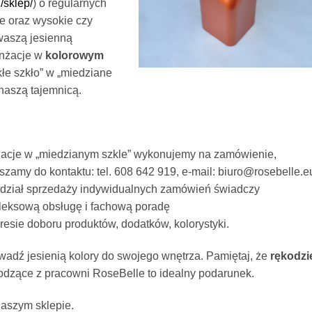
/sklep/
) o regularnych
le oraz wysokie czy
 waszą jesienną
nżacje w
kolorowym
łe szkło” w „miedziane
naszą tajemnicą.
acje w „miedzianym szkle” wykonujemy na zamówienie,
szamy do kontaktu: tel. 608 642 919, e-mail: biuro@rosebelle.eu
dział sprzedaży indywidualnych zamówień świadczy
eksową obsługę i fachową poradę
resie doboru produktów, dodatków, kolorystyki.
adź jesienią kolory do swojego wnętrza. Pamiętaj, że
rękodzi
dzące z pracowni RoseBelle to idealny podarunek.
aszym sklepie.