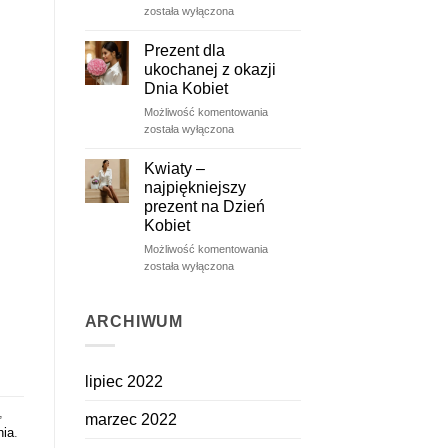
róże
została wyłączona
–
ulotne
Prezent dla
piękno
ukochanej z okazji
zatrzymane
Dnia Kobiet
na
Prezent
Możliwość komentowania
dłużej
dla
została wyłączona
ukochanej
z
Kwiaty –
okazji
najpiękniejszy
Dnia
prezent na Dzień
Kobiet
Kobiet
Kwiaty
Możliwość komentowania
–
została wyłączona
najpiękniejszy
prezent
na
ARCHIWUM
Dzień
Kobiet
lipiec 2022
,
marzec 2022
nia
.