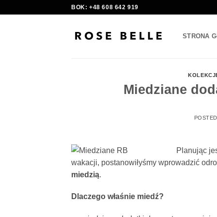
Skip
BOK: +48 608 642 919
to
content
STRONA 
KOLEKCJ
Miedziane dod
POSTE
Planując je
wakacji, postanowiłyśmy wprowadzić odro
miedzią
.
Dlaczego właśnie
miedź?