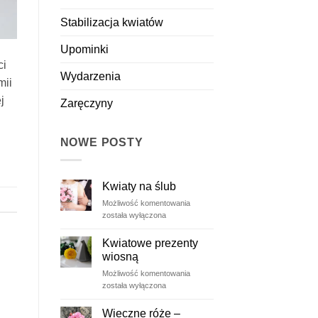
Stabilizacja kwiatów
Upominki
ci
Wydarzenia
mii
j
Zaręczyny
NOWE POSTY
Kwiaty na ślub
Kwiaty
Możliwość komentowania
na
została wyłączona
ślub
Kwiatowe prezenty
wiosną
Kwiatowe
Możliwość komentowania
prezenty
została wyłączona
wiosną
Wieczne róże –