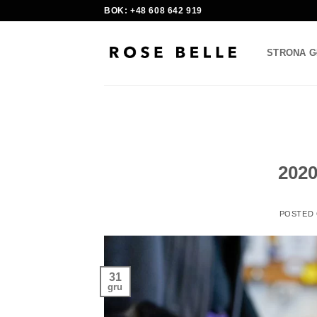
Skip
BOK: +48 608 642 919
to
content
STRONA 
2020
POSTED
31
gru