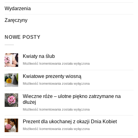
Wydarzenia
Zaręczyny
NOWE POSTY
Kwiaty na ślub
Kwiaty
Możliwość komentowania
została wyłączona
na
ślub
Kwiatowe prezenty wiosną
Kwiatowe
Możliwość komentowania
została wyłączona
prezenty
wiosną
Wieczne róże – ulotne piękno zatrzymane na
dłużej
Wieczne
Możliwość komentowania
została wyłączona
róże
–
Prezent dla ukochanej z okazji Dnia Kobiet
ulotne
Prezent
Możliwość komentowania
została wyłączona
piękno
dla
zatrzymane