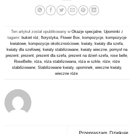
Ten artykuł został opublikowany w
Okazje specjalne
,
Upominki
z
tagami:
bukiet róż
,
florystyka
,
Flower Box
,
kompozycje
,
kompozycje
kwiatowe
,
kompozycje okolicznościowe
,
kwiaty
,
kwiaty dla szefa
,
kwiaty dla szefowej
,
kwiaty stabilizowane
,
kwiaty wieczne
,
pomysł na
prezent
,
prezent
,
prezent dla szefa
,
prezent na dzień szefa
,
rose belle
,
RoseBelle
,
róża
,
róża stabilizowana
,
róża w szkle
,
róże
,
róże
stabilizowane
,
Stabilizowane kwiaty
,
upominek
,
wieczne kwiaty
,
wieczne róże
.
Przepraszam. Dziękuję.