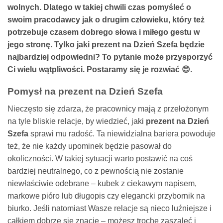
wolnych. Dlatego w takiej chwili czas pomyśleć o
swoim pracodawcy jak o drugim człowieku, który też
potrzebuje czasem dobrego słowa i miłego gestu w
jego stronę. Tylko jaki prezent na Dzień Szefa będzie
najbardziej odpowiedni? To pytanie może przysporzyć
Ci wielu wątpliwości. Postaramy się je rozwiać 😊.
Pomysł na prezent na Dzień Szefa
Nieczęsto się zdarza, że pracownicy mają z przełożonym
na tyle bliskie relacje, by wiedzieć, jaki
prezent na Dzień
Szefa
sprawi mu radość. Ta niewidzialna bariera powoduje
też, że nie każdy upominek będzie pasował do
okoliczności. W takiej sytuacji warto postawić na coś
bardziej neutralnego, co z pewnością nie zostanie
niewłaściwie odebrane – kubek z ciekawym napisem,
markowe pióro lub długopis czy elegancki przybornik na
biurko. Jeśli natomiast Wasze relacje są nieco luźniejsze i
całkiem dobrze się znacie – możesz trochę zaszaleć i