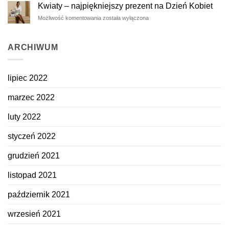
ukochanej
na
Kwiaty – najpiękniejszy prezent na Dzień Kobiet
z
dłużej
Kwiaty
Możliwość komentowania
została wyłączona
okazji
–
Dnia
najpiękniejszy
Kobiet
prezent
ARCHIWUM
na
Dzień
Kobiet
lipiec 2022
marzec 2022
luty 2022
styczeń 2022
grudzień 2021
listopad 2021
październik 2021
wrzesień 2021