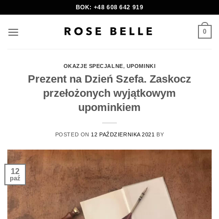
Skip
BOK: +48 608 642 919
to
content
0
OKAZJE SPECJALNE
,
UPOMINKI
Prezent na Dzień Szefa. Zaskocz
przełożonych wyjątkowym
upominkiem
POSTED ON
12 PAŹDZIERNIKA 2021
BY
12
paź