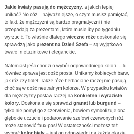
Jakie kwiaty pasują do mężczyzny
, a jakich lepiej
unikać? No cóż – najważniejsze, o czym musisz pamiętać,
to fakt, że mężczyźni są bardzo pragmatyczni i nie
przepadają za prezentami, które musieliby po tygodniu
wyrzucić. To właśnie dlatego
wieczne róże
doskonale się
sprawdzą jako
prezent na Dzień Szefa
– są wyjątkowo
trwałe, nietuzinkowe i eleganckie.
Natomiast jeśli chodzi o wybór odpowiedniego koloru – tu
również sprawa jest dość prosta. Unikamy kobiecych barw,
jak róż czy fiolet. Także róże herbaciane raczej nie pasują,
choć są w dość neutralnym kolorze. W przypadku kwiatów
dla mężczyzny postaw raczej na
konkretne i wyraziste
kolory
. Doskonale się sprawdzi
granat
lub
burgund
–
tylko nie pomyl go z czerwienią, bowiem symbolizuje ona
głębokie uczucie i podarowanie szefowi czerwonych róż
może stanowić faux-pas! W ostateczności możesz też
wybrać
kolor biały
– jest on odpowiedni na każdą okazję.