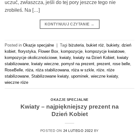
uczuć, zwłaszcza, jeśli do tej pory jeszcze tego nie
zrobiłeś. Na […]
KONTYNUUJ CZYTANIE
→
Posted in
Okazje specjalne
|
Tagi
biżuteria
,
bukiet róż
,
bukiety
,
dzień
kobiet
,
florystyka
,
Flower Box
,
kompozycje
,
kompozycje kwiatowe
,
kompozycje okolicznościowe
,
kwiaty
,
kwiaty na Dzień Kobiet
,
kwiaty
stabilizowane
,
kwiaty wieczne
,
pomysł na prezent
,
prezent
,
rose belle
,
RoseBelle
,
róża
,
róża stabilizowana
,
róża w szkle
,
róże
,
róże
stabilizowane
,
Stabilizowane kwiaty
,
upominek
,
wieczne kwiaty
,
wieczne róże
OKAZJE SPECJALNE
Kwiaty – najpiękniejszy prezent na
Dzień Kobiet
POSTED ON
24 LUTEGO 2022
BY