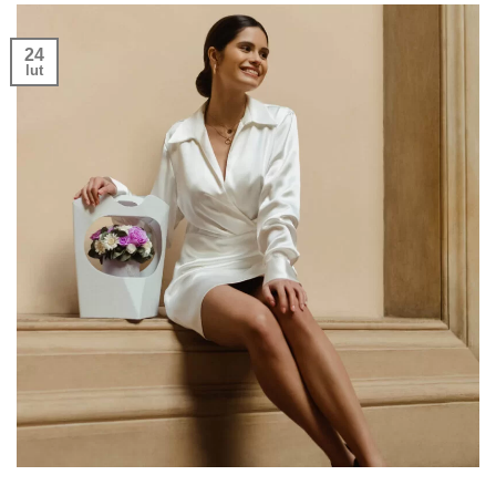
24
lut