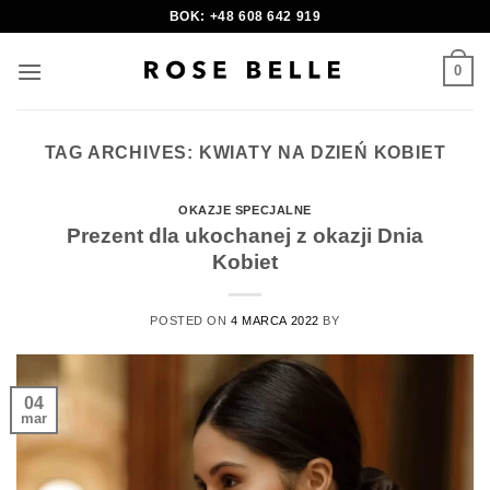
Skip
BOK: +48 608 642 919
to
content
0
TAG ARCHIVES:
KWIATY NA DZIEŃ KOBIET
OKAZJE SPECJALNE
Prezent dla ukochanej z okazji Dnia
Kobiet
POSTED ON
4 MARCA 2022
BY
04
mar