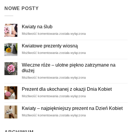
NOWE POSTY
Kwiaty na ślub
Kwiaty
Możliwość komentowania
została wyłączona
na
ślub
Kwiatowe prezenty wiosną
Kwiatowe
Możliwość komentowania
została wyłączona
prezenty
wiosną
Wieczne róże – ulotne piękno zatrzymane na
dłużej
Wieczne
Możliwość komentowania
została wyłączona
róże
–
Prezent dla ukochanej z okazji Dnia Kobiet
ulotne
Prezent
Możliwość komentowania
została wyłączona
piękno
dla
zatrzymane
ukochanej
na
Kwiaty – najpiękniejszy prezent na Dzień Kobiet
z
dłużej
Kwiaty
Możliwość komentowania
została wyłączona
okazji
–
Dnia
najpiękniejszy
Kobiet
prezent