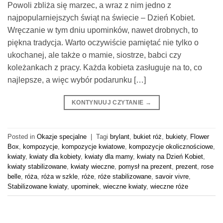
Powoli zbliża się marzec, a wraz z nim jedno z
najpopularniejszych świąt na świecie – Dzień Kobiet.
Wręczanie w tym dniu upominków, nawet drobnych, to
piękna tradycja. Warto oczywiście pamiętać nie tylko o
ukochanej, ale także o mamie, siostrze, babci czy
koleżankach z pracy. Każda kobieta zasługuje na to, co
najlepsze, a więc wybór podarunku […]
KONTYNUUJ CZYTANIE
→
Posted in
Okazje specjalne
|
Tagi
brylant
,
bukiet róż
,
bukiety
,
Flower
Box
,
kompozycje
,
kompozycje kwiatowe
,
kompozycje okolicznościowe
,
kwiaty
,
kwiaty dla kobiety
,
kwiaty dla mamy
,
kwiaty na Dzień Kobiet
,
kwiaty stabilizowane
,
kwiaty wieczne
,
pomysł na prezent
,
prezent
,
rose
belle
,
róża
,
róża w szkle
,
róże
,
róże stabilizowane
,
savoir vivre
,
Stabilizowane kwiaty
,
upominek
,
wieczne kwiaty
,
wieczne róże