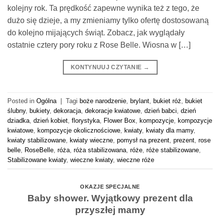
kolejny rok. Ta prędkość zapewne wynika też z tego, że
dużo się dzieje, a my zmieniamy tylko ofertę dostosowaną
do kolejno mijających świąt. Zobacz, jak wyglądały
ostatnie cztery pory roku z Rose Belle. Wiosna w […]
KONTYNUUJ CZYTANIE
→
Posted in
Ogólna
|
Tagi
boże narodzenie
,
brylant
,
bukiet róż
,
bukiet
ślubny
,
bukiety
,
dekoracja
,
dekoracje kwiatowe
,
dzień babci
,
dzień
dziadka
,
dzień kobiet
,
florystyka
,
Flower Box
,
kompozycje
,
kompozycje
kwiatowe
,
kompozycje okolicznościowe
,
kwiaty
,
kwiaty dla mamy
,
kwiaty stabilizowane
,
kwiaty wieczne
,
pomysł na prezent
,
prezent
,
rose
belle
,
RoseBelle
,
róża
,
róża stabilizowana
,
róże
,
róże stabilizowane
,
Stabilizowane kwiaty
,
wieczne kwiaty
,
wieczne róże
OKAZJE SPECJALNE
Baby shower. Wyjątkowy prezent dla
przyszłej mamy