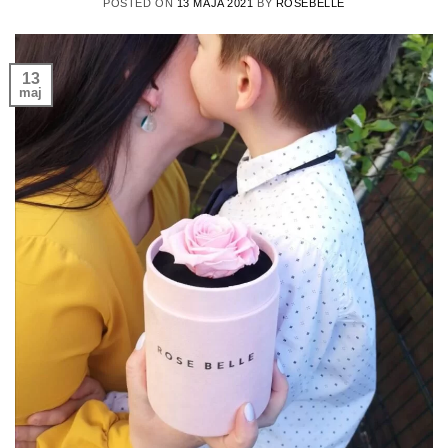
POSTED ON
13 MAJA 2021
BY
ROSEBELLE
13
maj