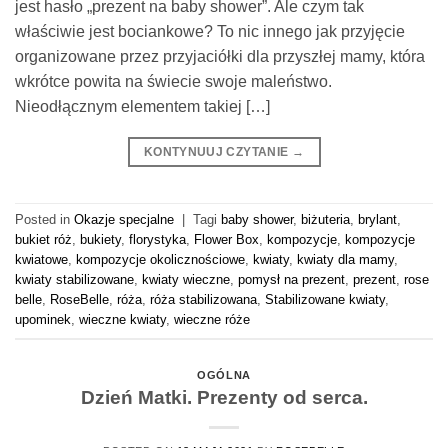
jest hasło „prezent na baby shower”. Ale czym tak
właściwie jest bociankowe? To nic innego jak przyjęcie
organizowane przez przyjaciółki dla przyszłej mamy, która
wkrótce powita na świecie swoje maleństwo.
Nieodłącznym elementem takiej […]
KONTYNUUJ CZYTANIE
→
Posted in
Okazje specjalne
|
Tagi
baby shower
,
biżuteria
,
brylant
,
bukiet róż
,
bukiety
,
florystyka
,
Flower Box
,
kompozycje
,
kompozycje
kwiatowe
,
kompozycje okolicznościowe
,
kwiaty
,
kwiaty dla mamy
,
kwiaty stabilizowane
,
kwiaty wieczne
,
pomysł na prezent
,
prezent
,
rose
belle
,
RoseBelle
,
róża
,
róża stabilizowana
,
Stabilizowane kwiaty
,
upominek
,
wieczne kwiaty
,
wieczne róże
OGÓLNA
Dzień Matki. Prezenty od serca.