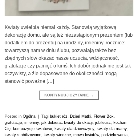
Kwiaty uwielbia niemal każdy. Stanowią wyjątkową
dekorację domu, ale są też niezastąpionym prezentem (lub
dodatkiem do prezentu) na urodziny, imieniny, rocznice;
towarzyszą nam w dniu ślubu, pozwalają także bez
zbędnych słów okazać nasze uczucia, wdzięczność,
gratulacje czy pamięć o kimś. Ich dobór jednak nie jest tak
oczywisty, a źle dopasowane do okoliczności mogą
stanowić poważne […]
KONTYNUUJ CZYTANIE
→
Posted in
Ogólna
|
Tagi
bukiet róż
,
Dzień Matki
,
Flower Box
,
gratulacje
,
imieniny
,
jak dobierać kwiaty do okazji
,
jubileusz
,
kocham
Cię
,
kompozycje kwiatowe
,
kwiaty dla dziewczyny
,
kwiaty dla mamy
,
kwiaty stabilizowane
,
kwiaty wieczne
,
mowa kwiatów
,
podziękowania
,