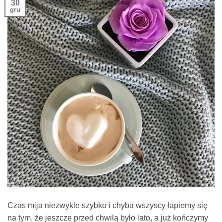
30
gru
Czas mija niezwykle szybko i chyba wszyscy łapiemy się
na tym, że jeszcze przed chwilą było lato, a już kończymy