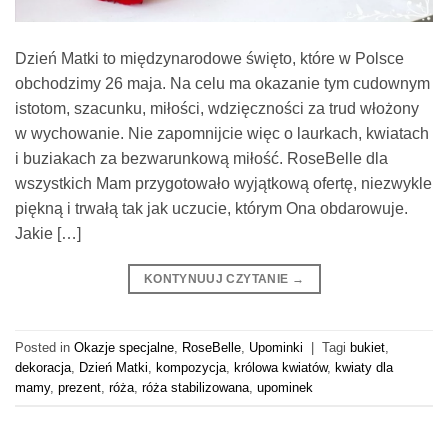
Dzień Matki to międzynarodowe święto, które w Polsce
obchodzimy 26 maja. Na celu ma okazanie tym cudownym
istotom, szacunku, miłości, wdzięczności za trud włożony
w wychowanie. Nie zapomnijcie więc o laurkach, kwiatach
i buziakach za bezwarunkową miłość. RoseBelle dla
wszystkich Mam przygotowało wyjątkową ofertę, niezwykle
piękną i trwałą tak jak uczucie, którym Ona obdarowuje.
Jakie […]
KONTYNUUJ CZYTANIE
→
Posted in
Okazje specjalne
,
RoseBelle
,
Upominki
|
Tagi
bukiet
,
dekoracja
,
Dzień Matki
,
kompozycja
,
królowa kwiatów
,
kwiaty dla
mamy
,
prezent
,
róża
,
róża stabilizowana
,
upominek