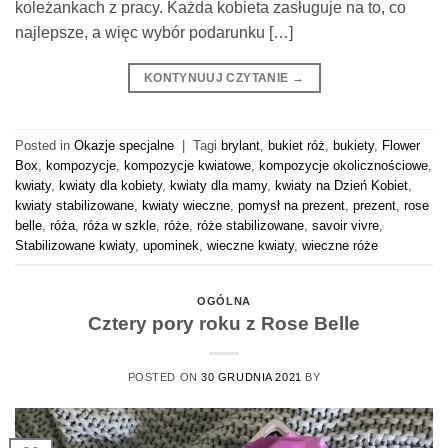
koleżankach z pracy. Każda kobieta zasługuje na to, co
najlepsze, a więc wybór podarunku […]
KONTYNUUJ CZYTANIE
→
Posted in
Okazje specjalne
|
Tagi
brylant
,
bukiet róż
,
bukiety
,
Flower
Box
,
kompozycje
,
kompozycje kwiatowe
,
kompozycje okolicznościowe
,
kwiaty
,
kwiaty dla kobiety
,
kwiaty dla mamy
,
kwiaty na Dzień Kobiet
,
kwiaty stabilizowane
,
kwiaty wieczne
,
pomysł na prezent
,
prezent
,
rose
belle
,
róża
,
róża w szkle
,
róże
,
róże stabilizowane
,
savoir vivre
,
Stabilizowane kwiaty
,
upominek
,
wieczne kwiaty
,
wieczne róże
OGÓLNA
Cztery pory roku z Rose Belle
POSTED ON
30 GRUDNIA 2021
BY