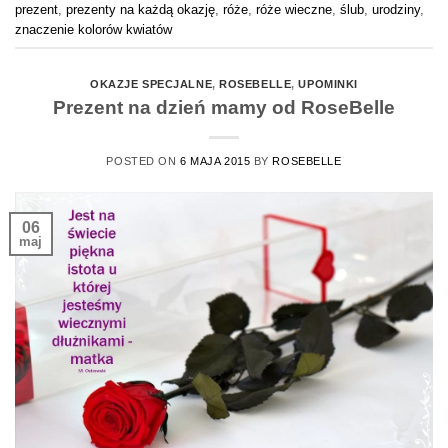
prezent
,
prezenty na każdą okazję
,
róże
,
róże wieczne
,
ślub
,
urodziny
,
znaczenie kolorów kwiatów
OKAZJE SPECJALNE
,
ROSEBELLE
,
UPOMINKI
Prezent na dzień mamy od RoseBelle
POSTED ON
6 MAJA 2015
BY
ROSEBELLE
06
maj