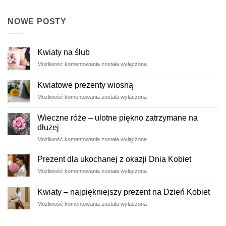
NOWE POSTY
Kwiaty na ślub
Kwiaty
Możliwość komentowania
została wyłączona
na
ślub
Kwiatowe prezenty wiosną
Kwiatowe
Możliwość komentowania
została wyłączona
prezenty
wiosną
Wieczne róże – ulotne piękno zatrzymane na
dłużej
Wieczne
Możliwość komentowania
została wyłączona
róże
–
Prezent dla ukochanej z okazji Dnia Kobiet
ulotne
Prezent
Możliwość komentowania
została wyłączona
piękno
dla
zatrzymane
ukochanej
na
Kwiaty – najpiękniejszy prezent na Dzień Kobiet
z
dłużej
Kwiaty
Możliwość komentowania
została wyłączona
okazji
–
Dnia
najpiękniejszy
Kobiet