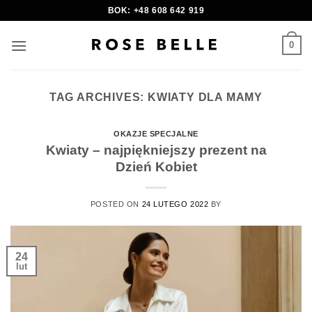
Skip
BOK: +48 608 642 919
to
content
0
TAG ARCHIVES:
KWIATY DLA MAMY
OKAZJE SPECJALNE
Kwiaty – najpiękniejszy prezent na
Dzień Kobiet
POSTED ON
24 LUTEGO 2022
BY
24
lut