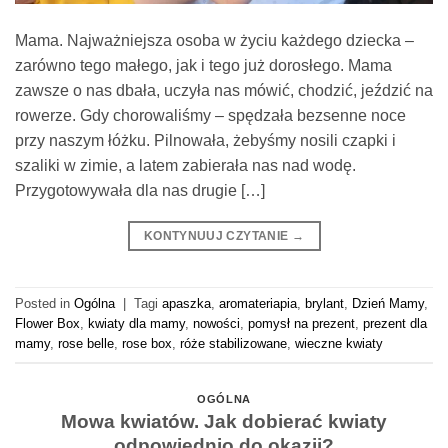
Mama. Najważniejsza osoba w życiu każdego dziecka –
zarówno tego małego, jak i tego już dorosłego. Mama
zawsze o nas dbała, uczyła nas mówić, chodzić, jeździć na
rowerze. Gdy chorowaliśmy – spędzała bezsenne noce
przy naszym łóżku. Pilnowała, żebyśmy nosili czapki i
szaliki w zimie, a latem zabierała nas nad wodę.
Przygotowywała dla nas drugie […]
KONTYNUUJ CZYTANIE
→
Posted in
Ogólna
|
Tagi
apaszka
,
aromateriapia
,
brylant
,
Dzień Mamy
,
Flower Box
,
kwiaty dla mamy
,
nowości
,
pomysł na prezent
,
prezent dla
mamy
,
rose belle
,
rose box
,
róże stabilizowane
,
wieczne kwiaty
OGÓLNA
Mowa kwiatów. Jak dobierać kwiaty
odpowiednio do okazji?