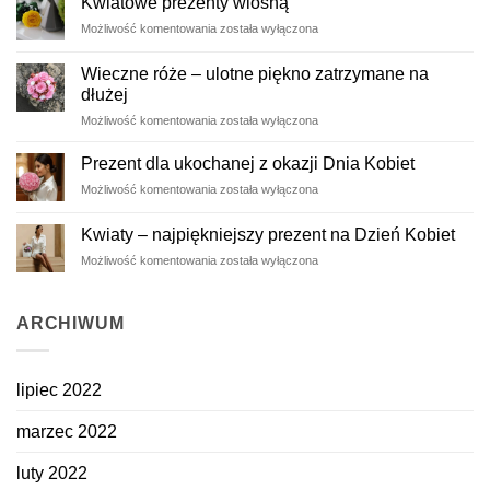
Kwiatowe prezenty wiosną
Kwiatowe
Możliwość komentowania
została wyłączona
prezenty
wiosną
Wieczne róże – ulotne piękno zatrzymane na
dłużej
Wieczne
Możliwość komentowania
została wyłączona
róże
–
Prezent dla ukochanej z okazji Dnia Kobiet
ulotne
Prezent
Możliwość komentowania
została wyłączona
piękno
dla
zatrzymane
ukochanej
na
Kwiaty – najpiękniejszy prezent na Dzień Kobiet
z
dłużej
Kwiaty
Możliwość komentowania
została wyłączona
okazji
–
Dnia
najpiękniejszy
Kobiet
prezent
ARCHIWUM
na
Dzień
Kobiet
lipiec 2022
marzec 2022
luty 2022