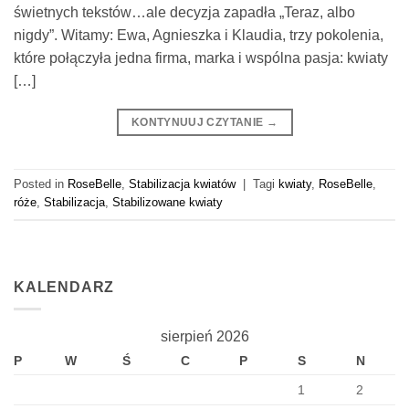
świetnych tekstów…ale decyzja zapadła „Teraz, albo
nigdy”. Witamy: Ewa, Agnieszka i Klaudia, trzy pokolenia,
które połączyła jedna firma, marka i wspólna pasja: kwiaty
[…]
KONTYNUUJ CZYTANIE
→
Posted in
RoseBelle
,
Stabilizacja kwiatów
|
Tagi
kwiaty
,
RoseBelle
,
róże
,
Stabilizacja
,
Stabilizowane kwiaty
KALENDARZ
sierpień 2026
P
W
Ś
C
P
S
N
1
2