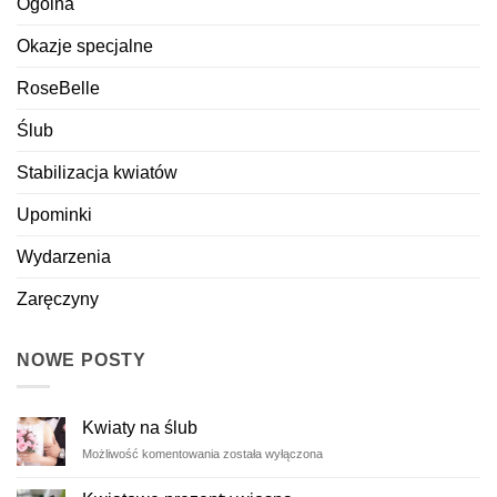
Ogólna
Okazje specjalne
RoseBelle
Ślub
Stabilizacja kwiatów
Upominki
Wydarzenia
Zaręczyny
NOWE POSTY
Kwiaty na ślub
Kwiaty
Możliwość komentowania
została wyłączona
na
ślub