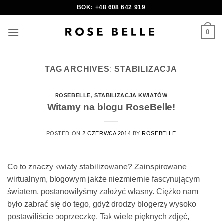
Skip
BOK: +48 608 642 919
to
content
0
TAG ARCHIVES:
STABILIZACJA
ROSEBELLE
,
STABILIZACJA KWIATÓW
Witamy na blogu RoseBelle!
POSTED ON
2 CZERWCA 2014
BY
ROSEBELLE
Co to znaczy kwiaty stabilizowane? Zainspirowane
wirtualnym, blogowym jakże niezmiernie fascynującym
światem, postanowiłyśmy założyć własny. Ciężko nam
było zabrać się do tego, gdyż drodzy blogerzy wysoko
postawiliście poprzeczkę. Tak wiele pięknych zdjęć,