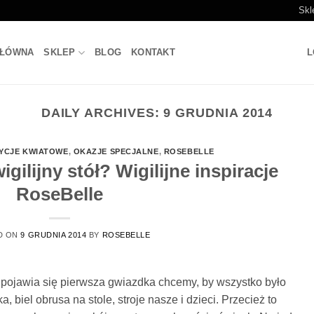
Skl
GŁÓWNA
SKLEP
BLOG
KONTAKT
L
DAILY ARCHIVES:
9 GRUDNIA 2014
YCJE KWIATOWE
,
OKAZJE SPECJALNE
,
ROSEBELLE
gilijny stół? Wigilijne inspiracje
RoseBelle
D ON
9 GRUDNIA 2014
BY
ROSEBELLE
e pojawia się pierwsza gwiazdka chcemy, by wszystko było
, biel obrusa na stole, stroje nasze i dzieci. Przecież to