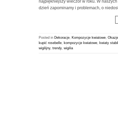
najpiękniejszy wieczór w roku. W naszych
dzień zapominamy i problemach, o niedost
Posted in
Dekoracje
,
Kompozycje kwiatowe
,
Okazje
kupić rosebelle
,
kompozycje kwiatowe
,
kwiaty stab
wigilijny
,
trendy
,
wigilia