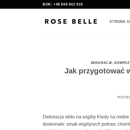
Skip
BOK: +48 608 642 919
to
content
STRONA 
DEKORACJE
,
KOMPOZ
Jak przygotować wi
POSTE
Dekoracja stołu na wigilię Kiedy na niebi
doskonałe: smak wigilijnych potraw, choinka