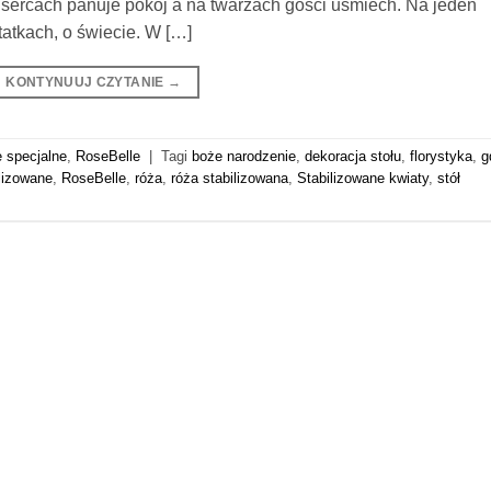
 sercach panuje pokój a na twarzach gości uśmiech. Na jeden
atkach, o świecie. W […]
KONTYNUUJ CZYTANIE
→
 specjalne
,
RoseBelle
|
Tagi
boże narodzenie
,
dekoracja stołu
,
florystyka
,
g
ilizowane
,
RoseBelle
,
róża
,
róża stabilizowana
,
Stabilizowane kwiaty
,
stół