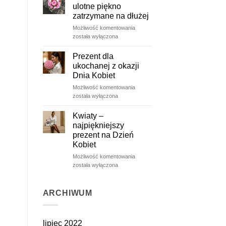
ulotne piękno
zatrzymane na dłużej
Wieczne
Możliwość komentowania
róże
została wyłączona
–
ulotne
Prezent dla
piękno
ukochanej z okazji
zatrzymane
Dnia Kobiet
na
Prezent
Możliwość komentowania
dłużej
dla
została wyłączona
ukochanej
z
Kwiaty –
okazji
najpiękniejszy
Dnia
prezent na Dzień
Kobiet
Kobiet
Kwiaty
Możliwość komentowania
–
została wyłączona
najpiękniejszy
prezent
na
ARCHIWUM
Dzień
Kobiet
lipiec 2022