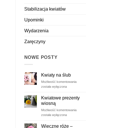
Stabilizacja kwiatów
Upominki
Wydarzenia
Zaręczyny
NOWE POSTY
Kwiaty na ślub
Kwiaty
Możliwość komentowania
na
została wyłączona
ślub
Kwiatowe prezenty
wiosną
Kwiatowe
Możliwość komentowania
prezenty
została wyłączona
wiosną
Wieczne róże –