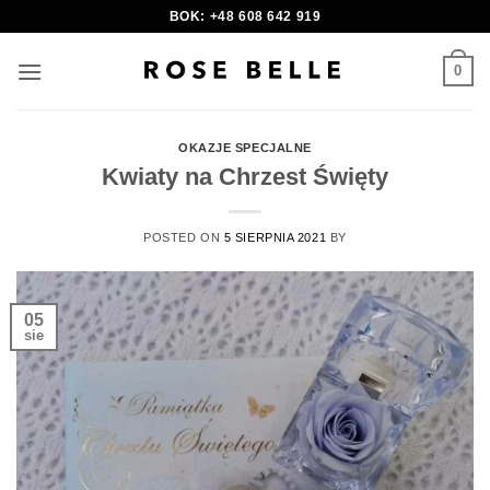
Skip
BOK: +48 608 642 919
to
content
0
OKAZJE SPECJALNE
Kwiaty na Chrzest Święty
POSTED ON
5 SIERPNIA 2021
BY
05
sie