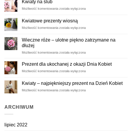
Kwiaty na ślub
Kwiaty
Możliwość komentowania
została wyłączona
na
ślub
Kwiatowe prezenty wiosną
Kwiatowe
Możliwość komentowania
została wyłączona
prezenty
wiosną
Wieczne róże – ulotne piękno zatrzymane na
dłużej
Wieczne
Możliwość komentowania
została wyłączona
róże
–
Prezent dla ukochanej z okazji Dnia Kobiet
ulotne
Prezent
Możliwość komentowania
została wyłączona
piękno
dla
zatrzymane
ukochanej
na
Kwiaty – najpiękniejszy prezent na Dzień Kobiet
z
dłużej
Kwiaty
Możliwość komentowania
została wyłączona
okazji
–
Dnia
najpiękniejszy
Kobiet
prezent
ARCHIWUM
na
Dzień
Kobiet
lipiec 2022