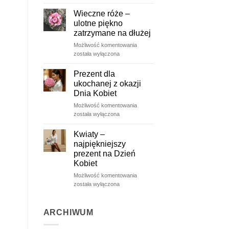
wiosną
Wieczne róże –
ulotne piękno
zatrzymane na dłużej
Wieczne
Możliwość komentowania
róże
została wyłączona
–
ulotne
Prezent dla
piękno
ukochanej z okazji
zatrzymane
Dnia Kobiet
na
Prezent
Możliwość komentowania
dłużej
dla
została wyłączona
ukochanej
z
Kwiaty –
okazji
najpiękniejszy
Dnia
prezent na Dzień
Kobiet
Kobiet
Kwiaty
Możliwość komentowania
–
została wyłączona
najpiękniejszy
prezent
na
ARCHIWUM
Dzień
Kobiet