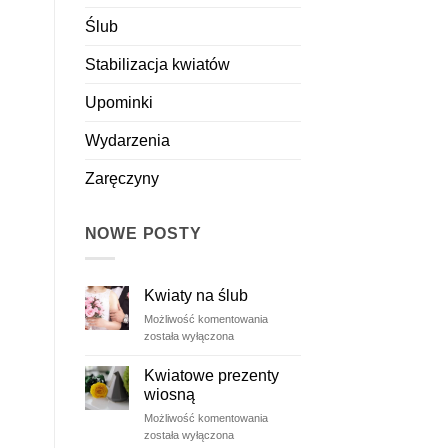
Ślub
Stabilizacja kwiatów
Upominki
Wydarzenia
Zaręczyny
NOWE POSTY
Kwiaty na ślub
Kwiaty
Możliwość komentowania
na
została wyłączona
ślub
Kwiatowe prezenty
wiosną
Kwiatowe
Możliwość komentowania
prezenty
została wyłączona