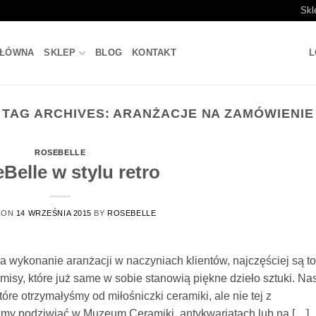
Skl
GŁÓWNA
SKLEP
BLOG
KONTAKT
L
TAG ARCHIVES:
ARANŻACJE NA ZAMÓWIENIE
ROSEBELLE
Belle w stylu retro
 ON
14 WRZEŚNIA 2015
BY
ROSEBELLE
 wykonanie aranżacji w naczyniach klientów, najczęściej są to
sy, które już same w sobie stanowią piękne dzieło sztuki. Na
óre otrzymałyśmy od miłośniczki ceramiki, ale nie tej z
żemy podziwiać w Muzeum Ceramiki, antykwariatach lub na […]