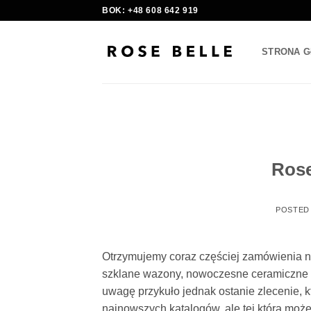
Skip
BOK: +48 608 642 919
to
content
STRONA 
Rose
POSTED
Otrzymujemy coraz częściej zamówienia na
szklane wazony, nowoczesne ceramiczne mi
uwagę przykuło jednak ostanie zlecenie, kt
najnowszych katalogów, ale tej którą mo