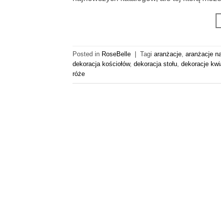
Posted in
RoseBelle
|
Tagi
aranżacje
,
aranżacje n
dekoracja kościołów
,
dekoracja stołu
,
dekoracje kw
róże