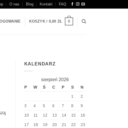
ep
O nas
Blog
Kontakt
FAQ
0
OGOWANIE
KOSZYK /
0,00
ZŁ
KALENDARZ
sierpień 2026
P
W
Ś
C
P
S
N
1
2
3
4
5
6
7
8
9
szą
10
11
12
13
14
15
16
17
18
19
20
21
22
23