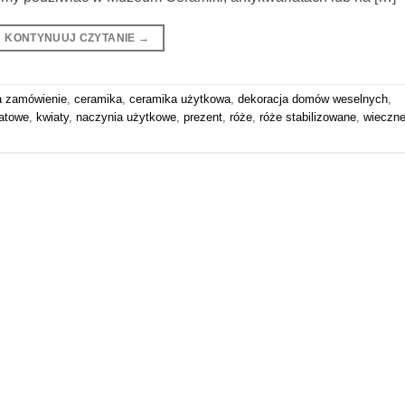
KONTYNUUJ CZYTANIE
→
a zamówienie
,
ceramika
,
ceramika użytkowa
,
dekoracja domów weselnych
,
iatowe
,
kwiaty
,
naczynia użytkowe
,
prezent
,
róże
,
róże stabilizowane
,
wieczn