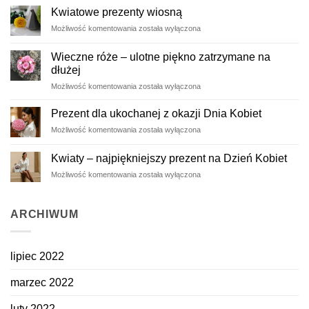
ślub
Kwiatowe prezenty wiosną
Kwiatowe
Możliwość komentowania
została wyłączona
prezenty
wiosną
Wieczne róże – ulotne piękno zatrzymane na
dłużej
Wieczne
Możliwość komentowania
została wyłączona
róże
–
Prezent dla ukochanej z okazji Dnia Kobiet
ulotne
Prezent
Możliwość komentowania
została wyłączona
piękno
dla
zatrzymane
ukochanej
na
Kwiaty – najpiękniejszy prezent na Dzień Kobiet
z
dłużej
Kwiaty
Możliwość komentowania
została wyłączona
okazji
–
Dnia
najpiękniejszy
Kobiet
prezent
ARCHIWUM
na
Dzień
Kobiet
lipiec 2022
marzec 2022
luty 2022