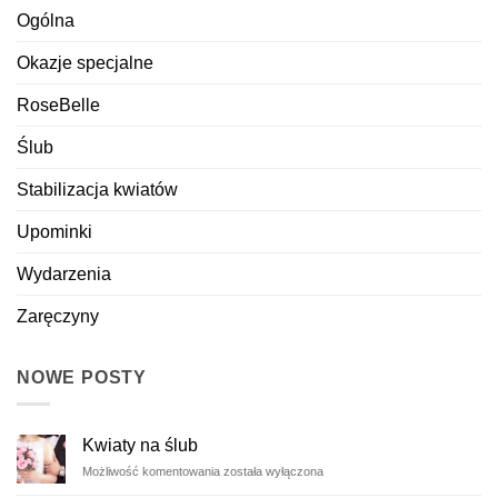
Ogólna
Okazje specjalne
RoseBelle
Ślub
Stabilizacja kwiatów
Upominki
Wydarzenia
Zaręczyny
NOWE POSTY
Kwiaty na ślub
Kwiaty
Możliwość komentowania
została wyłączona
na