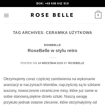
Skip
BOK: +48 608 642 919
to
content
0
TAG ARCHIVES:
CERAMIKA UŻYTKOWA
ROSEBELLE
RoseBelle w stylu retro
POSTED ON
14 WRZEŚNIA 2015
BY
ROSEBELLE
Otrzymujemy coraz częściej zamówienia na wykonanie
aranżacji w naczyniach klientów, najczęściej są to szklane
wazony, nowoczesne ceramiczne misy, które już same w
sobie stanowią piękne dzieło sztuki. Naszą uwagę
przykuło jednak ostanie zlecenie, które otrzymałyśmy od