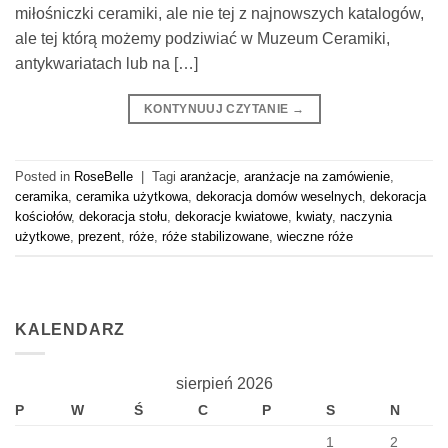
miłośniczki ceramiki, ale nie tej z najnowszych katalogów,
ale tej którą możemy podziwiać w Muzeum Ceramiki,
antykwariatach lub na […]
KONTYNUUJ CZYTANIE
→
Posted in
RoseBelle
|
Tagi
aranżacje
,
aranżacje na zamówienie
,
ceramika
,
ceramika użytkowa
,
dekoracja domów weselnych
,
dekoracja
kościołów
,
dekoracja stołu
,
dekoracje kwiatowe
,
kwiaty
,
naczynia
użytkowe
,
prezent
,
róże
,
róże stabilizowane
,
wieczne róże
KALENDARZ
sierpień 2026
P
W
Ś
C
P
S
N
1
2